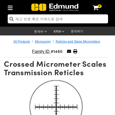
0
ptics
ser Optics
ptomechanics
icroscopy
asers
aging Lenses
ameras
라이트 & 조명
st Targets
ting & Detection
b & Production
op By Application
op By Brand
ew Products
earance Products
ertified Products
nses
ors
em
tics® Objectives
rces
l Length Lenses
ras
sion Lighting
 Test Targets
etrology
eaning
ng
C®
s
Laser Optics
d Optics
문의하기
한국어
KRW
rrors
es
age System
bjectives
surement and Electronics
c Lenses
hernet Cameras
명
Test Targets
sion Solutions
 Handling Tools
ing
on
학 신제품
 Optics
ed Optomechanics
All Products
Microscopy
Reticles and Stage Micrometers
#1480
nd Diffusers
dows
Optical Mounts
bjectives
cs
s (S-Mount Lenses)
FLIR Cameras
py Lighting
lysis & Stage Micrometers
surement and Electronics
ols
ameras
®
mechanics
 Optomechanics
 Lasers
Family ID
Crossed Micrometer Scales
ters
rs
System
ctives
plifiers
iable Magnification Lenses
ion Cameras
rces
ay Level Test Targets
hesives
opy
scopy
Lasers
d Microscopy
Transmission Reticles
on Optics
Optics
ables and Breadboards
ctives
ty
e Objectives
meras
on Accessories
ets
ckened Products
onal Imaging
ng Lenses
 Microscopy
d Imaging Lenses
ers
m Expanders
 Stages
orrected Objectives
hanics
ses
ng Cameras
nation
ings
rs
 재질
 Imaging
ras
 Imaging Lenses
d Cameras
cal Assemblies
ages and Slides
jugate Objectives
ssories
d Lenses
ion Labs Cameras™
opy
and Accessories
cal Imaging
nation
 Cameras
 Illumination
n Gratings
m Shaping
 Apertures
 Objectives
duction
oduction and Advanced
as
ig and Roughness Standards
on Microscopy
g and Detection
Illumination
 Test Targets
hy