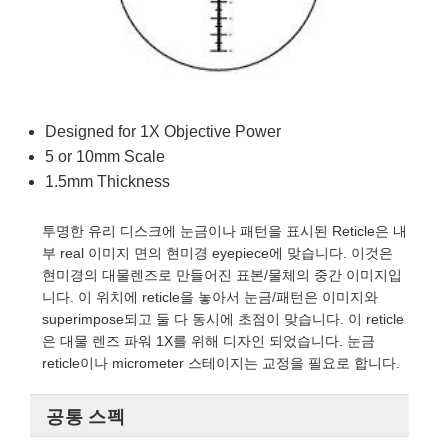
semblies
splitters
s
 Objectives
as
nt Tools
echnologies
llumination
실 또는 제품생산
Test Targets
d Testing and Detection
ns Accessories
tical Components
roscopy
mechanics
명
ameras
tical Components
ty
MR
Testing and Detection
d Lab and Production
ptics
nd Isolators
e Systems
 Cameras
g and Detection
rial Processing
 Lab and Production
Designed for 1X Objective Power
cs
rization
 Filters
cessories and Optomechanics
실 또는 제품생산
oherence Tomography
ner
5 or 10mm Scale
1.5mm Thickness
cs
ms
oom Lenses
d Interface Cameras
투명한 유리 디스크에 눈금이나 패턴을 표시된 Reticle은 내
Optics
학 신제품
y Targets
ystems
부 real 이미지 면의 현미경 eyepiece에 맞습니다. 이것은
현미경의 대물렌즈로 만들어진 표본/물체의 중간 이미지입
eam Sputtering) Coated Optics
nd Stage Micrometers
ras
ng Development Systems
니다. 이 위치에 reticle을 놓아서 눈금/패턴은 이미지와
superimpose되고 둘 다 동시에 초점이 맞습니다. 이 reticle
e Optical Elements (DOE)
y Mechanics
hoto-Optical Company
은 대물 렌즈 파워 1X를 위해 디자인 되었습니다. 눈금
reticle이나 micrometer 스테이지는 교정을 필요로 합니다.
s
es and Couplers
공통 스펙