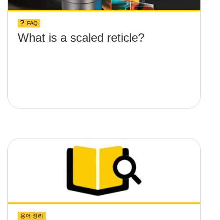
FAQ
What is a scaled reticle?
용어 정리