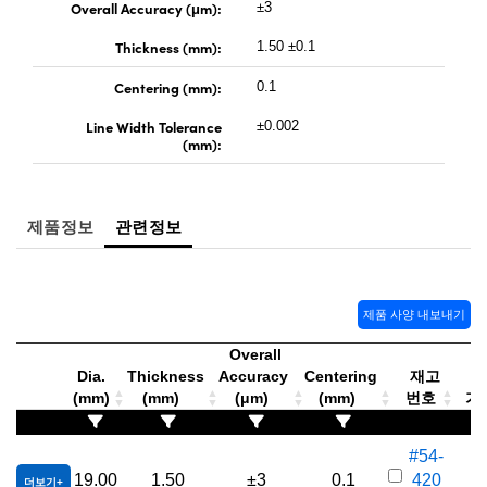
 Direct Microscopes
® Optical Components
Overall Accuracy (μm):
±3
Thickness (mm):
1.50 ±0.1
s
ion Labs™
Centering (mm):
0.1
scopy
Line Width Tolerance
±0.002
(mm):
ics
제품정보
관련정보
n Gratings™
AX
제품 사양 내보내기
tical Components
Overall
Dia.
Thickness
Accuracy
Centering
재고
(mm)
(mm)
(μm)
(mm)
번호
가격
Innovations (UFI)
#54-
19.00
1.50
±3
0.1
420
더보기