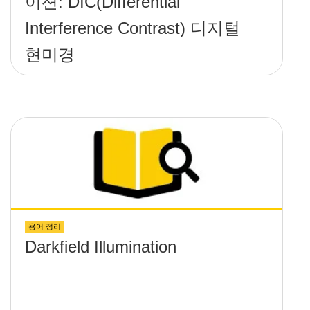
이션: DIC(Differential
Interference Contrast) 디지털
현미경
용어 정리
Darkfield Illumination