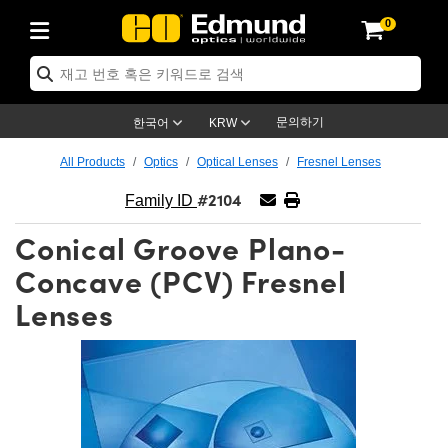
0
ptics
ser Optics
ptomechanics
icroscopy
asers
aging Lenses
ameras
라이트 & 조명
st Targets
ting & Detection
b & Production
op By Application
op By Brand
ew Products
earance Products
ertified Products
nses
ors
em
tics® Objectives
rces
l Length Lenses
ras
sion Lighting
 Test Targets
etrology
eaning
ng
C®
s
Laser Optics
d Optics
문의하기
한국어
KRW
rrors
es
age System
bjectives
surement and Electronics
c Lenses
hernet Cameras
명
Test Targets
sion Solutions
 Handling Tools
ing
on
학 신제품
 Optics
ed Optomechanics
All Products
Optics
Optical Lenses
Fresnel Lenses
#2104
nd Diffusers
dows
Optical Mounts
bjectives
cs
s (S-Mount Lenses)
FLIR Cameras
py Lighting
lysis & Stage Micrometers
surement and Electronics
ols
ameras
®
mechanics
 Optomechanics
 Lasers
Family ID
Conical Groove Plano-
ters
rs
System
ctives
plifiers
iable Magnification Lenses
ion Cameras
rces
ay Level Test Targets
hesives
opy
scopy
Lasers
d Microscopy
Concave (PCV) Fresnel
on Optics
Optics
ables and Breadboards
ctives
ty
e Objectives
meras
on Accessories
ets
ckened Products
onal Imaging
ng Lenses
 Microscopy
d Imaging Lenses
Lenses
ers
m Expanders
 Stages
orrected Objectives
hanics
ses
ng Cameras
nation
ings
rs
 재질
 Imaging
ras
 Imaging Lenses
d Cameras
cal Assemblies
ages and Slides
jugate Objectives
ssories
d Lenses
ion Labs Cameras™
opy
and Accessories
cal Imaging
nation
 Cameras
 Illumination
n Gratings
m Shaping
 Apertures
 Objectives
duction
oduction and Advanced
as
ig and Roughness Standards
on Microscopy
g and Detection
Illumination
 Test Targets
hy