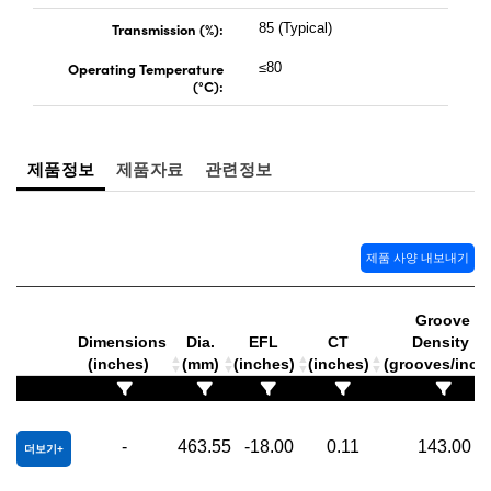
Transmission (%):
85 (Typical)
Operating Temperature
≤80
(°C):
제품정보
제품자료
관련정보
제품 사양 내보내기
Groove
Dimensions
Dia.
EFL
CT
Density
(inches)
(mm)
(inches)
(inches)
(grooves/inch
-
463.55
-18.00
0.11
143.00
더보기