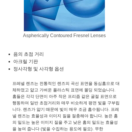
semblies
splitters
s
 Objectives
as
nt Tools
echnologies
llumination
실 또는 제품생산
Test Targets
d Testing and Detection
ns Accessories
tical Components
roscopy
mechanics
명
ameras
tical Components
ty
MR
Testing and Detection
d Lab and Production
ptics
nd Isolators
e Systems
 Cameras
g and Detection
rial Processing
 Lab and Production
Aspherically Contoured Fresnel Lenses
cs
rization
 Filters
cessories and Optomechanics
실 또는 제품생산
oherence Tomography
ner
음의 초점 거리
cs
ms
oom Lenses
d Interface Cameras
아크릴 기판
Optics
학 신제품
y Targets
ystems
정사각형 및 사각형 옵션
eam Sputtering) Coated Optics
nd Stage Micrometers
ras
ng Development Systems
프레넬 렌즈는 전통적인 렌즈의 곡선 표면을 동심홈으로 대
체하였고 얇고 가벼운 플라스틱 표면에 몰딩 되었습니다.
e Optical Elements (DOE)
y Mechanics
hoto-Optical Company
홈들은 각각 단면이 아주 작은 프리즘 같은 굴절 표면으로
행동하여 일반 초점거리와 매우 비슷하게 평면 빛을 구부립
s
니다. 렌즈가 얇기 때문에 빛이 매우 조금 흡수됩니다. 프레
넬 렌즈는 효율성과 이미지 질을 절충해야 합니다. 높은 홈
es and Couplers
의 밀도는 높은 이미지 질을 주고 낮은 홈의 밀도는 효율성
을 높여 줍니다 (빛을 수집하는 용도에 필요). 무한