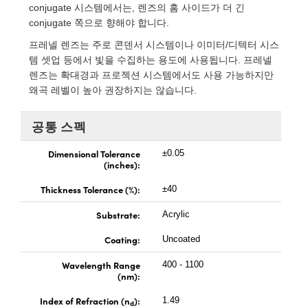
 Direct Microscopes
® Optical Components
conjugate 시스템에서는, 렌즈의 홈 사이드가 더 긴
conjugate 쪽으로 향해야 합니다.
s
ion Labs™
프레넬 렌즈는 주로 콘덴서 시스템이나 이미터/디텍터 시스
템 셋업 등에서 빛을 수집하는 용도에 사용됩니다. 프레넬
scopy
렌즈는 확대경과 프로젝션 시스템에서도 사용 가능하지만
왜곡 레벨이 높아 권장하지는 않습니다.
ics
공통 스펙
Dimensional Tolerance
±0.05
n Gratings™
(inches):
AX
Thickness Tolerance (%):
±40
Substrate:
Acrylic
tical Components
Coating:
Uncoated
Wavelength Range
400 - 1100
(nm):
Innovations (UFI)
Index of Refraction (n
):
1.49
d