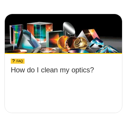
FAQ
How do I clean my optics?