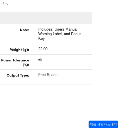
니다.
Note:
Includes: Users Manual,
Warning Label, and Focus
Key
Weight (g):
22.00
 Power Tolerance
±5
(%):
Output Type:
Free Space
제품 사양 내보내기