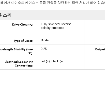
레이저 다이오드 케이스는 공급 전압을 차단하는 절연 처리가 되어 있습
통 스펙
Drive Circuitry:
Fully shielded, reverse
polarity protected
Type of Laser:
Diode
velength Stability (nm/
Output
0.25
°C):
Electrical Leads/ Pin
red (+), black (-)
Connections: