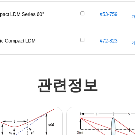
mpact LDM Series 60°
#53-759
가
ptic Compact LDM
#72-823
가
관련정보