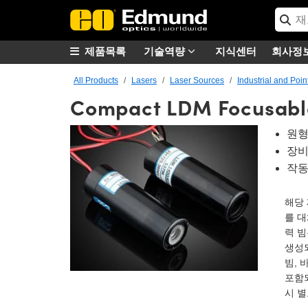
제품목록
기술역량
지식센터
회사정
All Products
Lasers
Laser Sources
Industrial and Poin
Compact LDM Focusable
원형
장비
작동 
해당
를 대
력 빔
생성
빔, 
포함되
시 