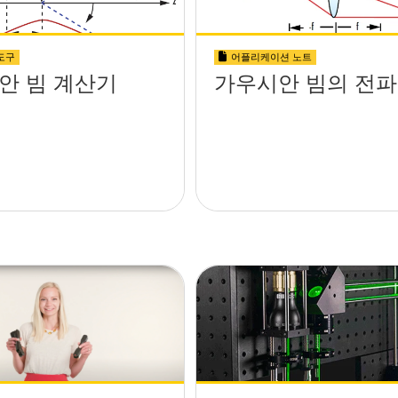
도구
어플리케이션 노트
안 빔 계산기
가우시안 빔의 전파