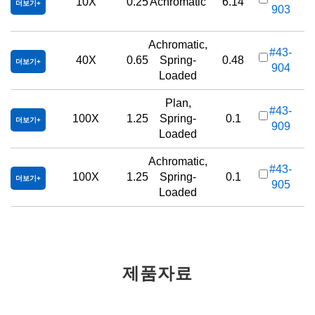
10X
0.25
Achromatic
6.14
더보기
903
Achromatic,
#43-
40X
0.65
Spring-
0.48
더보기
904
Loaded
Plan,
#43-
100X
1.25
Spring-
0.1
더보기
909
Loaded
Achromatic,
#43-
100X
1.25
Spring-
0.1
더보기
905
Loaded
제품자료