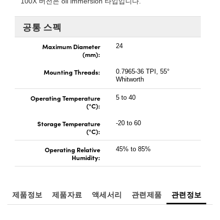
100X 버전은 oil immersion 타입입니다.
 Direct Microscopes
® Optical Components
s
ion Labs™
공통 스펙
scopy
Maximum Diameter
24
(mm):
ics
Mounting Threads:
0.7965-36 TPI, 55°
Whitworth
Operating Temperature
5 to 40
(°C):
n Gratings™
Storage Temperature
-20 to 60
(°C):
AX
Operating Relative
45% to 85%
tical Components
Humidity:
제품정보
제품자료
액세서리
관련제품
관련정보
Innovations (UFI)