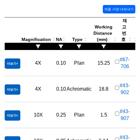
제품 사양 내보내기
재
Working
고
Distance
번
Magnification
NA
Type
(mm)
호
가격
#67-
4X
0.10
Plan
15.25
더보기
706
#43-
4X
0.10
Achromatic
18.8
더보기
902
#43-
10X
0.25
Plan
1.5
더보기
907
#43-