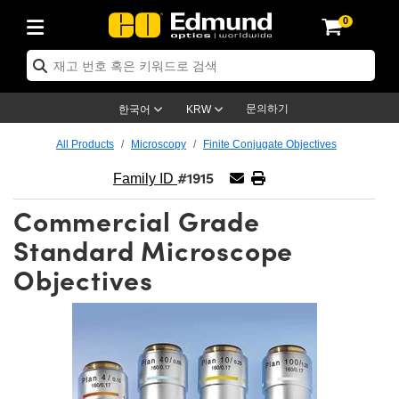
0
ptics
ser Optics
ptomechanics
icroscopy
asers
aging Lenses
ameras
라이트 & 조명
st Targets
ting & Detection
b & Production
op By Application
op By Brand
ew Products
earance Products
ertified Products
nses
ors
em
tics® Objectives
rces
l Length Lenses
ras
sion Lighting
 Test Targets
etrology
eaning
ng
C®
s
Laser Optics
d Optics
문의하기
한국어
KRW
rrors
es
age System
bjectives
surement and Electronics
c Lenses
hernet Cameras
명
Test Targets
sion Solutions
 Handling Tools
ing
on
학 신제품
 Optics
ed Optomechanics
All Products
Microscopy
Finite Conjugate Objectives
#1915
nd Diffusers
dows
Optical Mounts
bjectives
cs
s (S-Mount Lenses)
FLIR Cameras
py Lighting
lysis & Stage Micrometers
surement and Electronics
ols
ameras
®
mechanics
 Optomechanics
 Lasers
Family ID
Commercial Grade
ters
rs
System
ctives
plifiers
iable Magnification Lenses
ion Cameras
rces
ay Level Test Targets
hesives
opy
scopy
Lasers
d Microscopy
Standard Microscope
on Optics
Optics
ables and Breadboards
ctives
ty
e Objectives
meras
on Accessories
ets
ckened Products
onal Imaging
ng Lenses
 Microscopy
d Imaging Lenses
Objectives
ers
m Expanders
 Stages
orrected Objectives
hanics
ses
ng Cameras
nation
ings
rs
 재질
 Imaging
ras
 Imaging Lenses
d Cameras
cal Assemblies
ages and Slides
jugate Objectives
ssories
d Lenses
ion Labs Cameras™
opy
and Accessories
cal Imaging
nation
 Cameras
 Illumination
n Gratings
m Shaping
 Apertures
 Objectives
duction
oduction and Advanced
as
ig and Roughness Standards
on Microscopy
g and Detection
Illumination
 Test Targets
hy