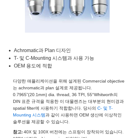
semblies
splitters
s
 Objectives
as
nt Tools
echnologies
llumination
실 또는 제품생산
Test Targets
d Testing and Detection
ns Accessories
tical Components
roscopy
mechanics
명
ameras
tical Components
ty
MR
Testing and Detection
d Lab and Production
ptics
nd Isolators
e Systems
 Cameras
g and Detection
rial Processing
 Lab and Production
cs
rization
 Filters
cessories and Optomechanics
실 또는 제품생산
oherence Tomography
ner
Achromatic과 Plan 디자인
T- 및 C-Mounting 시스템과 사용 가능
cs
ms
oom Lenses
d Interface Cameras
OEM 용도에 적합
Optics
학 신제품
y Targets
ystems
다양한 애플리케이션을 위해 설계된 Commercial objective
eam Sputtering) Coated Optics
nd Stage Micrometers
ras
ng Development Systems
는 achromatic과 plan 설계로 제공됩니다.
0.7965”(20.1mm) dia. thread, 36 TPI, 55°Whitworth의
e Optical Elements (DOE)
y Mechanics
hoto-Optical Company
DIN 표준 규격을 적용한 이 대물렌즈는 대부분의 현미경과
spatial filter에 사용하기 적합합니다. 당사의
C- 및 T-
s
Mounting 시스템
과 같이 사용하면 OEM 생산에 이상적인
솔루션을 제공할 수 있습니다.
es and Couplers
참고:
40X 및 100X 버전에는 스프링이 장착되어 있습니다.