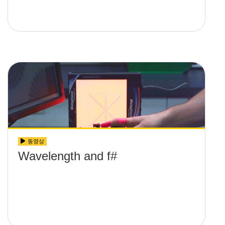
동영상
Wavelength and f#