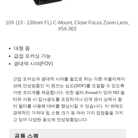
semblies
splitters
s
 Objectives
as
nt Tools
echnologies
llumination
실 또는 제품생산
Test Targets
d Testing and Detection
ns Accessories
tical Components
roscopy
mechanics
명
ameras
tical Components
ty
MR
Testing and Detection
d Lab and Production
10X (13 - 130mm FL) C-Mount, Close Focus Zoom Lens,
#54-363
ptics
nd Isolators
e Systems
 Cameras
g and Detection
rial Processing
 Lab and Production
cs
rization
 Filters
cessories and Optomechanics
실 또는 제품생산
oherence Tomography
ner
대형 줌
급접 포커싱 가능
cs
ms
oom Lenses
d Interface Cameras
광대역 시야(FOV)
Optics
학 신제품
y Targets
ystems
근접 포커싱과 광대역 시야를 필요로 하는 각종 어플리케이
eam Sputtering) Coated Optics
nd Stage Micrometers
ras
ng Development Systems
션에 안성맞춤인 이 렌즈는 심도(DOF)를 조절할 수 있도록
가변 조리개를 제공합니다. 또한 필터 thread가 있어 ND 필
e Optical Elements (DOE)
y Mechanics
hoto-Optical Company
터와 사용 시 입사광도를 조정하거나 단색 센서 상에서 컬
러 필터를 사용해 대비를 향상시킬 수 있습니다. 이 밖에도
s
경제적인 가격대 및 소형 크기 등 여러 가지 장점들을 가지
고 있어 다양한 용도에 안성맞춤입니다.
es and Couplers
공통 스펙