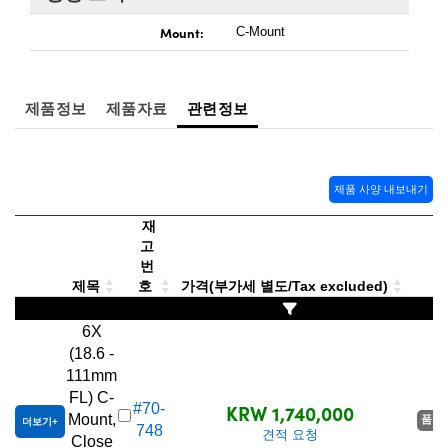
 Direct Microscopes
® Optical Components
Mount:
C-Mount
s
ion Labs™
scopy
제품정보
제품자료
관련정보
ics
제품 사양 내보내기
n Gratings™
재
고
번
AX
제목
호
가격(부가세 별도/Tax excluded)
tical Components
6X
(18.6 -
111mm
FL) C-
Innovations (UFI)
KRW 1,740,000
#70-
Mount,
품절
더보기
748
견적 요청
Close