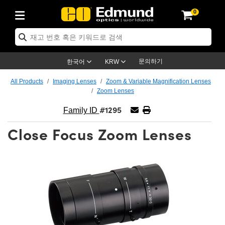
0
ptics
ser Optics
ptomechanics
icroscopy
asers
aging Lenses
ameras
라이트 & 조명
st Targets
ting & Detection
b & Production
op By Application
op By Brand
ew Products
earance Products
ertified Products
nses
ors
em
tics® Objectives
rces
l Length Lenses
ras
sion Lighting
 Test Targets
etrology
eaning
ng
C®
s
Laser Optics
d Optics
문의하기
한국어
KRW
rrors
es
age System
bjectives
surement and Electronics
c Lenses
hernet Cameras
명
Test Targets
sion Solutions
 Handling Tools
ing
on
학 신제품
 Optics
ed Optomechanics
All Products
Imaging Lenses
Zoom & Variable Magnification Lenses
Zoom Lenses
nd Diffusers
dows
Optical Mounts
bjectives
cs
s (S-Mount Lenses)
FLIR Cameras
py Lighting
lysis & Stage Micrometers
surement and Electronics
ols
ameras
®
mechanics
 Optomechanics
 Lasers
#1295
Family ID
ters
rs
System
ctives
plifiers
iable Magnification Lenses
ion Cameras
rces
ay Level Test Targets
hesives
opy
scopy
Lasers
d Microscopy
Close Focus Zoom Lenses
on Optics
Optics
ables and Breadboards
ctives
ty
e Objectives
meras
on Accessories
ets
ckened Products
onal Imaging
ng Lenses
 Microscopy
d Imaging Lenses
ers
m Expanders
 Stages
orrected Objectives
hanics
ses
ng Cameras
nation
ings
rs
 재질
 Imaging
ras
 Imaging Lenses
d Cameras
cal Assemblies
ages and Slides
jugate Objectives
ssories
d Lenses
ion Labs Cameras™
opy
and Accessories
cal Imaging
nation
 Cameras
 Illumination
n Gratings
m Shaping
 Apertures
 Objectives
duction
oduction and Advanced
as
ig and Roughness Standards
on Microscopy
g and Detection
Illumination
 Test Targets
hy