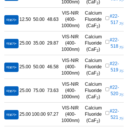
1000nm)
(CaF
)
2
VIS-NIR
Calcium
#22-
12.50
50.00
48.63
(400-
Fluoride
더보기
517
가격(
1000nm)
(CaF
)
2
VIS-NIR
Calcium
#22-
25.00
35.00
29.87
(400-
Fluoride
더보기
518
가격(
1000nm)
(CaF
)
2
VIS-NIR
Calcium
#22-
25.00
50.00
46.58
(400-
Fluoride
더보기
519
가격(
1000nm)
(CaF
)
2
VIS-NIR
Calcium
#22-
25.00
75.00
73.63
(400-
Fluoride
더보기
520
가격(
1000nm)
(CaF
)
2
VIS-NIR
Calcium
#22-
25.00
100.00
97.27
(400-
Fluoride
더보기
521
가격(
1000nm)
(CaF
)
2