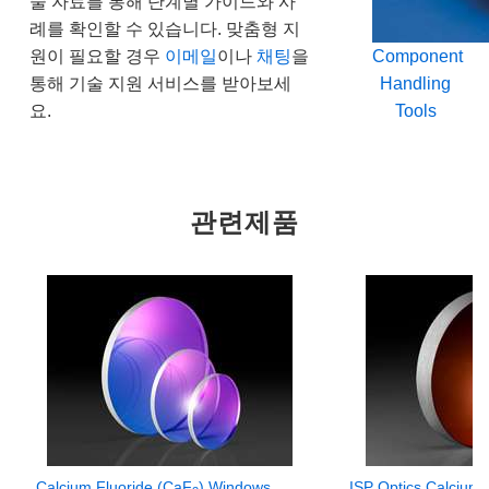
술 자료를 통해 단계별 가이드와 사
례를 확인할 수 있습니다. 맞춤형 지
원이 필요할 경우
이메일
이나
채팅
을
Component
통해 기술 지원 서비스를 받아보세
Handling
요.
Tools
관련제품
Calcium Fluoride (CaF
) Windows
ISP Optics Calcium 