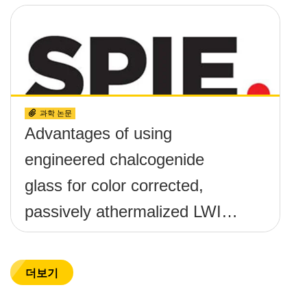
과학 논문
Advantages of using
engineered chalcogenide
glass for color corrected,
passively athermalized LWIR
imaging systems
더보기