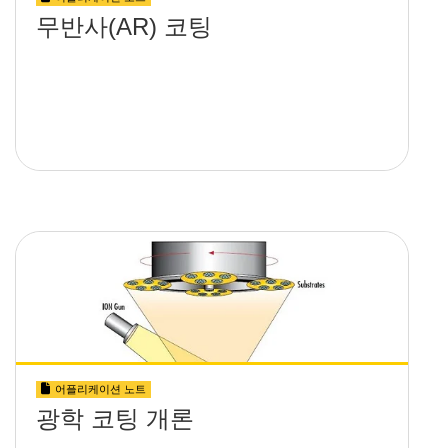
무반사(AR) 코팅
어플리케이션 노트
광학 코팅 개론