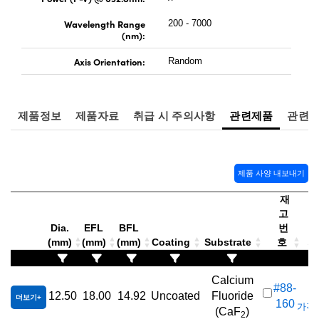
Wavelength Range
200 - 7000
(nm):
Axis Orientation:
Random
제품정보
제품자료
취급 시 주의사항
관련제품
관련
제품 사양 내보내기
재
고
Dia.
EFL
BFL
번
(mm)
(mm)
(mm)
Coating
Substrate
호
가격
Calcium
#88-
12.50
18.00
14.92
Uncoated
Fluoride
더보기
160
가격(
(CaF
)
2