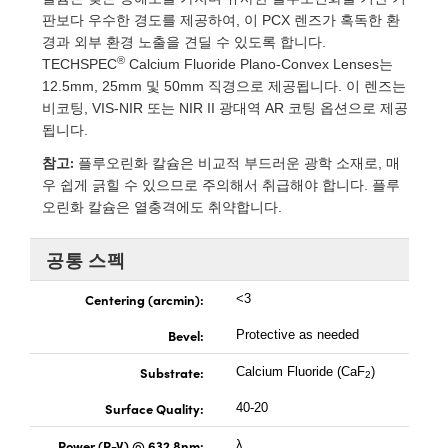
rect Microscopes
ptical Components
판보다 우수한 경도를 제공하여, 이 PCX 렌즈가 혹독한 환
경과 외부 환경 노출을 견딜 수 있도록 합니다.
 Labs™
®
TECHSPEC
Calcium Fluoride Plano-Convex Lenses는
12.5mm, 25mm 및 50mm 직경으로 제공됩니다. 이 렌즈는
opy
비코팅, VIS-NIR 또는 NIR II 광대역 AR 코팅 옵션으로 제공
됩니다.
참고:
플루오린화 칼슘은 비교적 부드러운 광학 소재로, 매
우 쉽게 긁힐 수 있으므로 주의해서 취급해야 합니다. 플루
오린화 칼슘은 열충격에도 취약합니다.
ratings™
공통 스펙
Centering (arcmin):
<3
al Components
Bevel:
Protective as needed
Substrate:
Calcium Fluoride (CaF
)
2
vations (UFI)
Surface Quality:
40-20
Power (P-V) @ 632.8nm:
λ