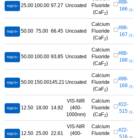
#88-
25.00
100.00
97.27
Uncoated
Fluoride
더보기
166
가격(
(CaF
)
2
Calcium
#88-
50.00
75.00
66.45
Uncoated
Fluoride
더보기
167
가격(
(CaF
)
2
Calcium
#88-
50.00
100.00
93.85
Uncoated
Fluoride
더보기
168
가격(
(CaF
)
2
Calcium
#88-
50.00
150.00
145.21
Uncoated
Fluoride
더보기
169
가격(
(CaF
)
2
VIS-NIR
Calcium
#22-
12.50
18.00
14.92
(400-
Fluoride
더보기
515
가격(
1000nm)
(CaF
)
2
VIS-NIR
Calcium
#22-
12.50
25.00
22.61
(400-
Fluoride
더보기
516
가격(