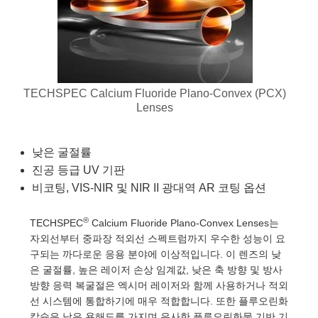
blies
itters
jectives
Accessories
Tools
nologies
mination
또는 제품생산
t Targets
sting and Detection
al Components
copy
hanics
eras
al Components
ting and Detection
ab and Production
s
solators
ystems
meras
nd Detection
l Processing
b and Production
TECHSPEC Calcium Fluoride Plano-Convex (PCX)
tion
lters
sories and Optomechanics
또는 제품생산
rence Tomography
Lenses
 Lenses
nterface Cameras
낮은 굴절률
cs
신제품
argets
ems
진공 등급 UV 기판
비코팅, VIS-NIR 및 NIR II 광대역 AR 코팅 옵션
 Sputtering) Coated Optics
Stage Micrometers
Development Systems
®
TECHSPEC
Calcium Fluoride Plano-Convex Lenses는
ptical Elements (DOE)
echanics
o-Optical Company
자외선부터 중파장 적외선 스펙트럼까지 우수한 성능이 요
구되는 까다로운 응용 분야에 이상적입니다. 이 렌즈의 낮
은 굴절률, 높은 레이저 손상 임계값, 낮은 축 방향 및 방사
방향 응력 복굴절은 엑시머 레이저와 함께 사용하거나 적외
and Couplers
선 시스템에 통합하기에 매우 적합합니다. 또한 플루오린화
칼슘은 낮은 용해도를 가지며 유사한 플루오린화물 기반 기