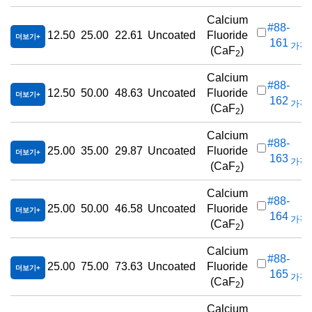
Calcium
#88-
12.50
25.00
22.61
Uncoated
Fluoride
더보기
161
가격(
(CaF
)
2
Calcium
#88-
12.50
50.00
48.63
Uncoated
Fluoride
더보기
162
가격(
(CaF
)
2
Calcium
#88-
25.00
35.00
29.87
Uncoated
Fluoride
더보기
163
가격(
(CaF
)
2
Calcium
#88-
25.00
50.00
46.58
Uncoated
Fluoride
더보기
164
가격(
(CaF
)
2
Calcium
#88-
25.00
75.00
73.63
Uncoated
Fluoride
더보기
165
가격(
(CaF
)
2
Calcium