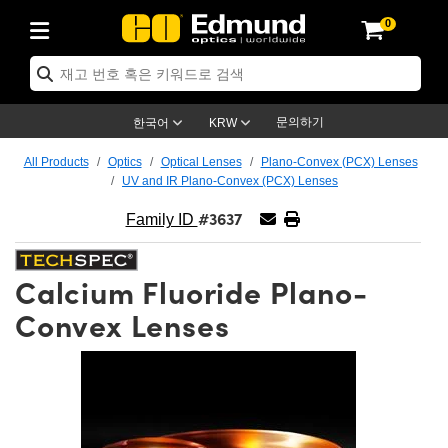
0
cs
 Optics
mechanics
oscopy
rs
ing Lenses
eras
트 & 조명
Targets
ng & Detection
 Production
By Application
 By Brand
Products
ance Products
ified Products
s
s® Objectives
ength Lenses
n Lighting
t Targets
logy
ing
er Optics
tics
문의하기
한국어
KRW
rs
 System
ctives
ment and Electronics
nses
net Cameras
t Targets
n Solutions
ndling Tools
신제품
ics
ptomechanics
All Products
Optics
Optical Lenses
Plano-Convex (PCX) Lenses
UV and IR Plano-Convex (PCX) Lenses
Diffusers
s
ical Mounts
ctives
-Mount Lenses)
R Cameras
Lighting
s & Stage Micrometers
ment and Electronics
eras
hanics
tomechanics
sers
#3637
Family ID
tem
ves
iers
le Magnification Lenses
 Cameras
evel Test Targets
ives
opy
ers
icroscopy
Calcium Fluoride Plano-
ptics
cs
s and Breadboards
ves
bjectives
as
ccessories
ned Products
l Imaging
Lenses
croscopy
maging Lenses
Convex Lenses
xpanders
ages
cted Objectives
ics
Cameras
ion
s
ging
aging Lenses
ameras
 Assemblies
 and Slides
ate Objectives
ries
enses
 Labs Cameras™
 Accessories
 Imaging
ion
meras
lumination
atings
haping
rtures
ectives
ion
ction and Advanced Photography
and Roughness Standards
Microscopy
nd Detection
umination
st Targets