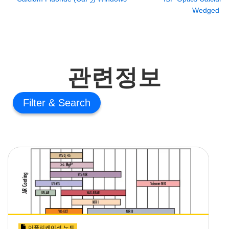
2
Wedged W
관련정보
Filter
어플리케이션 노트