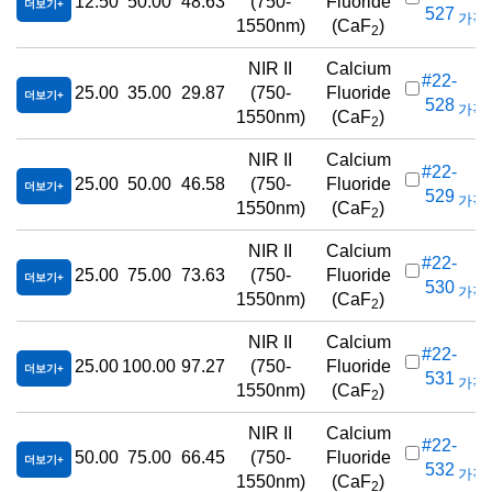
12.50
50.00
48.63
(750-
Fluoride
더보기
527
가격(
1550nm)
(CaF
)
2
NIR II
Calcium
#22-
25.00
35.00
29.87
(750-
Fluoride
더보기
528
가격(
1550nm)
(CaF
)
2
NIR II
Calcium
#22-
25.00
50.00
46.58
(750-
Fluoride
더보기
529
가격(
1550nm)
(CaF
)
2
NIR II
Calcium
#22-
25.00
75.00
73.63
(750-
Fluoride
더보기
530
가격(
1550nm)
(CaF
)
2
NIR II
Calcium
#22-
25.00
100.00
97.27
(750-
Fluoride
더보기
531
가격(
1550nm)
(CaF
)
2
NIR II
Calcium
#22-
50.00
75.00
66.45
(750-
Fluoride
더보기
532
가격(
1550nm)
(CaF
)
2