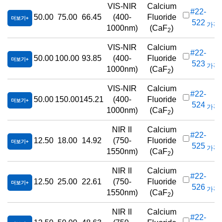
VIS-NIR
Calcium
#22-
50.00
75.00
66.45
(400-
Fluoride
더보기
522
가격(
1000nm)
(CaF
)
2
VIS-NIR
Calcium
#22-
50.00
100.00
93.85
(400-
Fluoride
더보기
523
가격(
1000nm)
(CaF
)
2
VIS-NIR
Calcium
#22-
50.00
150.00
145.21
(400-
Fluoride
더보기
524
가격(
1000nm)
(CaF
)
2
NIR II
Calcium
#22-
12.50
18.00
14.92
(750-
Fluoride
더보기
525
가격(
1550nm)
(CaF
)
2
NIR II
Calcium
#22-
12.50
25.00
22.61
(750-
Fluoride
더보기
526
가격(
1550nm)
(CaF
)
2
NIR II
Calcium
#22-