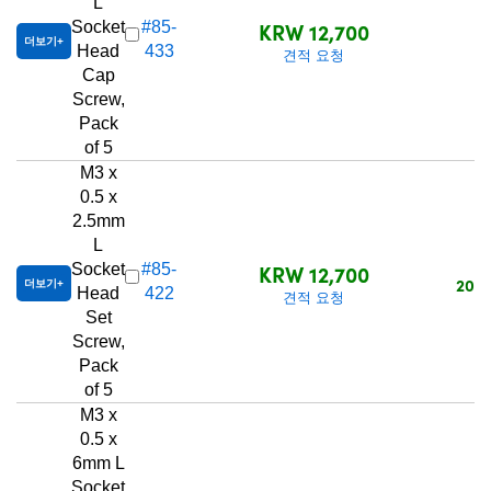
L
KRW 12,700
Socket
#85-
7
더보기
Head
433
견적 요청
Cap
Screw,
Pack
of 5
M3 x
0.5 x
2.5mm
L
KRW 12,700
Socket
#85-
20+
더보기
Head
422
견적 요청
Set
Screw,
Pack
of 5
M3 x
0.5 x
6mm L
Socket