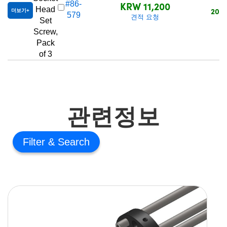
KRW 11,200
#86-
Head
20+
더보기
579
견적 요청
Set
Screw,
Pack
of 3
관련정보
Filter