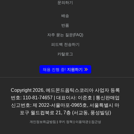
문의하기
배송
반품
자주 묻는 질문(FAQ)
피드백 전송하기
카탈로그
채용 진행 중!
지원하기
Copyright
2026
, 에드몬드옵틱스코리아 사업자 등록
번호: 110-81-74657 | 대표이사: 이준호 | 통신판매업
신고번호: 제 2022-서울마포-0965호, 서울특별시 마
포구 월드컵북로 21, 7층 (서교동, 풍성빌딩)
개인정보취급방침
|
쿠키 정책
|
이용약관
|
접근성