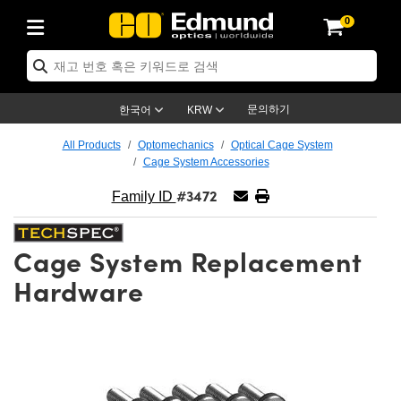
0
ptics
ser Optics
ptomechanics
icroscopy
asers
aging Lenses
ameras
라이트 & 조명
st Targets
ting & Detection
b & Production
op By Application
op By Brand
ew Products
earance Products
ertified Products
nses
ors
em
tics® Objectives
rces
l Length Lenses
ras
sion Lighting
 Test Targets
etrology
eaning
ng
C®
s
Laser Optics
d Optics
문의하기
한국어
KRW
rrors
es
age System
bjectives
surement and Electronics
c Lenses
hernet Cameras
명
Test Targets
sion Solutions
 Handling Tools
ing
on
학 신제품
 Optics
ed Optomechanics
All Products
Optomechanics
Optical Cage System
Cage System Accessories
nd Diffusers
dows
Optical Mounts
bjectives
cs
s (S-Mount Lenses)
FLIR Cameras
py Lighting
lysis & Stage Micrometers
surement and Electronics
ols
ameras
®
mechanics
 Optomechanics
 Lasers
#3472
Family ID
ters
rs
System
ctives
plifiers
iable Magnification Lenses
ion Cameras
rces
ay Level Test Targets
hesives
opy
scopy
Lasers
d Microscopy
Cage System Replacement
on Optics
Optics
ables and Breadboards
ctives
ty
e Objectives
meras
on Accessories
ets
ckened Products
onal Imaging
ng Lenses
 Microscopy
d Imaging Lenses
Hardware
ers
m Expanders
 Stages
orrected Objectives
hanics
ses
ng Cameras
nation
ings
rs
 재질
 Imaging
ras
 Imaging Lenses
d Cameras
cal Assemblies
ages and Slides
jugate Objectives
ssories
d Lenses
ion Labs Cameras™
opy
and Accessories
cal Imaging
nation
 Cameras
 Illumination
n Gratings
m Shaping
 Apertures
 Objectives
duction
oduction and Advanced
as
ig and Roughness Standards
on Microscopy
g and Detection
Illumination
 Test Targets
hy