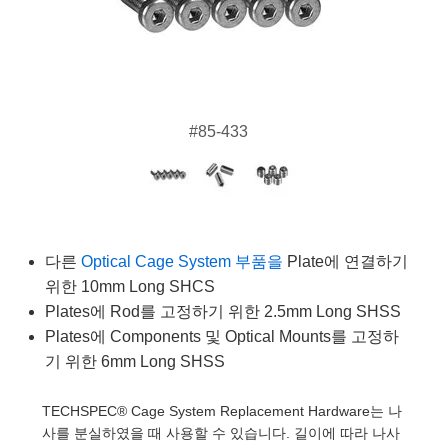
semblies
splitters
s
 Objectives
as
nt Tools
echnologies
llumination
실 또는 제품생산
Test Targets
d Testing and Detection
ns Accessories
tical Components
roscopy
mechanics
명
ameras
tical Components
ty
MR
Testing and Detection
d Lab and Production
ptics
nd Isolators
e Systems
 Cameras
g and Detection
rial Processing
 Lab and Production
#85-433
cs
rization
 Filters
cessories and Optomechanics
실 또는 제품생산
oherence Tomography
ner
cs
ms
oom Lenses
d Interface Cameras
Optics
학 신제품
y Targets
ystems
다른
Optical Cage System 부품을
Plate에 연결하기
eam Sputtering) Coated Optics
nd Stage Micrometers
ras
ng Development Systems
위한 10mm Long SHCS
Plates에 Rod를 고정하기 위한 2.5mm Long SHSS
e Optical Elements (DOE)
y Mechanics
hoto-Optical Company
Plates에 Components 및 Optical Mounts를 고정하
기 위한 6mm Long SHSS
s
es and Couplers
TECHSPEC® Cage System Replacement Hardware는 나
사를 분실하였을 때 사용할 수 있습니다. 길이에 따라 나사