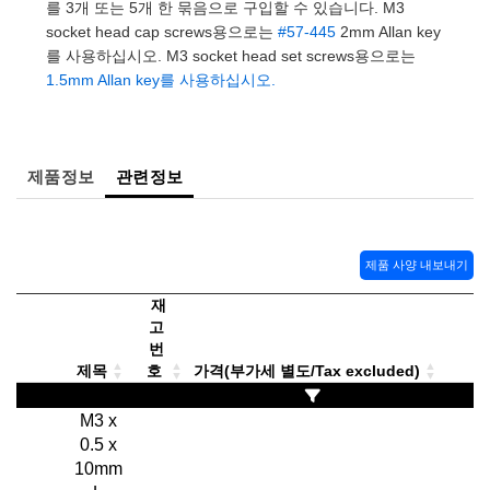
 Direct Microscopes
® Optical Components
를 3개 또는 5개 한 묶음으로 구입할 수 있습니다. M3
socket head cap screws용으로는
#57-445
2mm Allan key
s
ion Labs™
를 사용하십시오. M3 socket head set screws용으로는
1.5mm Allan key를 사용하십시오.
scopy
ics
제품정보
관련정보
n Gratings™
제품 사양 내보내기
AX
재
고
tical Components
번
제목
호
가격(부가세 별도/Tax excluded)
M3 x
Innovations (UFI)
0.5 x
10mm