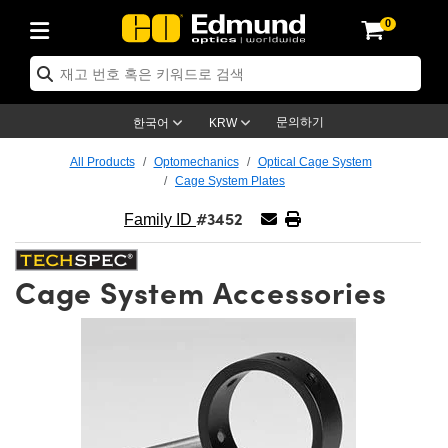
0
ptics
ser Optics
ptomechanics
icroscopy
asers
aging Lenses
ameras
라이트 & 조명
st Targets
ting & Detection
b & Production
op By Application
op By Brand
ew Products
earance Products
ertified Products
nses
ors
em
tics® Objectives
rces
l Length Lenses
ras
sion Lighting
 Test Targets
etrology
eaning
ng
C®
s
Laser Optics
d Optics
문의하기
한국어
KRW
rrors
es
age System
bjectives
surement and Electronics
c Lenses
hernet Cameras
명
Test Targets
sion Solutions
 Handling Tools
ing
on
학 신제품
 Optics
ed Optomechanics
All Products
Optomechanics
Optical Cage System
Cage System Plates
nd Diffusers
dows
Optical Mounts
bjectives
cs
s (S-Mount Lenses)
FLIR Cameras
py Lighting
lysis & Stage Micrometers
surement and Electronics
ols
ameras
®
mechanics
 Optomechanics
 Lasers
#3452
Family ID
ters
rs
System
ctives
plifiers
iable Magnification Lenses
ion Cameras
rces
ay Level Test Targets
hesives
opy
scopy
Lasers
d Microscopy
Cage System Accessories
on Optics
Optics
ables and Breadboards
ctives
ty
e Objectives
meras
on Accessories
ets
ckened Products
onal Imaging
ng Lenses
 Microscopy
d Imaging Lenses
ers
m Expanders
 Stages
orrected Objectives
hanics
ses
ng Cameras
nation
ings
rs
 재질
 Imaging
ras
 Imaging Lenses
d Cameras
cal Assemblies
ages and Slides
jugate Objectives
ssories
d Lenses
ion Labs Cameras™
opy
and Accessories
cal Imaging
nation
 Cameras
 Illumination
n Gratings
m Shaping
 Apertures
 Objectives
duction
oduction and Advanced
as
ig and Roughness Standards
on Microscopy
g and Detection
Illumination
 Test Targets
hy