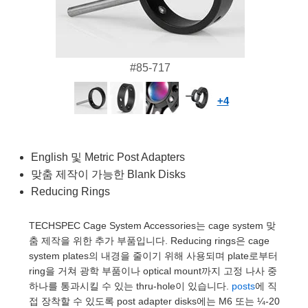
semblies
splitters
s
 Objectives
as
nt Tools
echnologies
llumination
실 또는 제품생산
Test Targets
d Testing and Detection
ns Accessories
tical Components
roscopy
mechanics
명
ameras
tical Components
ty
MR
Testing and Detection
d Lab and Production
#85-717
ptics
nd Isolators
e Systems
 Cameras
g and Detection
rial Processing
 Lab and Production
cs
rization
 Filters
cessories and Optomechanics
실 또는 제품생산
oherence Tomography
ner
+4
cs
ms
oom Lenses
d Interface Cameras
English 및 Metric Post Adapters
Optics
학 신제품
y Targets
ystems
맞춤 제작이 가능한 Blank Disks
eam Sputtering) Coated Optics
nd Stage Micrometers
ras
ng Development Systems
Reducing Rings
e Optical Elements (DOE)
y Mechanics
hoto-Optical Company
TECHSPEC Cage System Accessories는 cage system 맞
춤 제작을 위한 추가 부품입니다. Reducing rings은 cage
s
system plates의 내경을 줄이기 위해 사용되며 plate로부터
ring을 거쳐 광학 부품이나 optical mount까지 고정 나사 중
es and Couplers
하나를 통과시킬 수 있는 thru-hole이 있습니다.
posts
에 직
접 장착할 수 있도록 post adapter disks에는 M6 또는 ¼-20