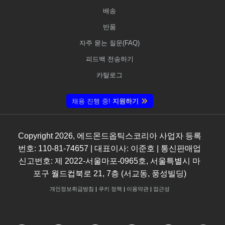
배송
반품
자주 묻는 질문(FAQ)
피드백 전송하기
카탈로그
채용 진행 중!
지원하기
Copyright
2026
, 에드몬드옵틱스코리아 사업자 등록
번호: 110-81-74657 | 대표이사: 이준호 | 통신판매업
신고번호: 제 2022-서울마포-0965호, 서울특별시 마
포구 월드컵북로 21, 7층 (서교동, 풍성빌딩)
개인정보취급방침
|
쿠키 정책
|
이용약관
|
접근성