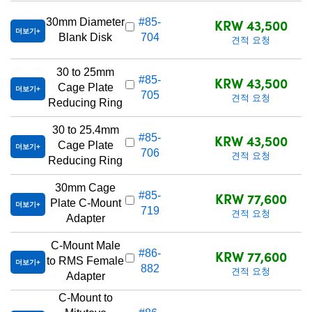
KRW 43,500
30mm Diameter
#85-
더보기
Blank Disk
704
견적 요청
30 to 25mm
KRW 43,500
#85-
Cage Plate
더보기
705
견적 요청
Reducing Ring
30 to 25.4mm
KRW 43,500
#85-
Cage Plate
더보기
706
견적 요청
Reducing Ring
30mm Cage
KRW 77,600
#85-
Plate C-Mount
더보기
719
견적 요청
Adapter
C-Mount Male
KRW 77,600
#86-
to RMS Female
더보기
882
견적 요청
Adapter
C-Mount to