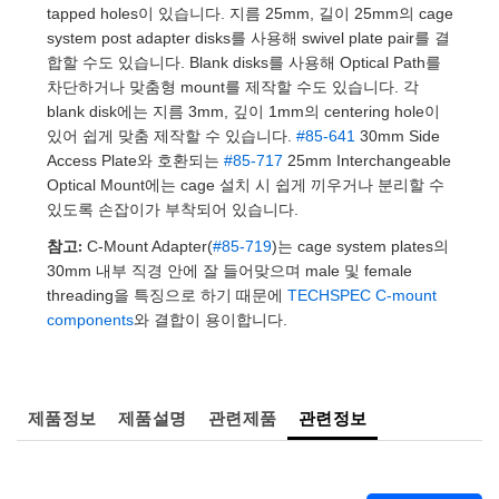
 Direct Microscopes
® Optical Components
tapped holes이 있습니다. 지름 25mm, 길이 25mm의 cage
system post adapter disks를 사용해 swivel plate pair를 결
s
ion Labs™
합할 수도 있습니다. Blank disks를 사용해 Optical Path를
차단하거나 맞춤형 mount를 제작할 수도 있습니다. 각
scopy
blank disk에는 지름 3mm, 깊이 1mm의 centering hole이
있어 쉽게 맞춤 제작할 수 있습니다.
#85-641
30mm Side
ics
Access Plate와 호환되는
#85-717
25mm Interchangeable
Optical Mount에는 cage 설치 시 쉽게 끼우거나 분리할 수
있도록 손잡이가 부착되어 있습니다.
참고:
C-Mount Adapter(
#85-719
)는 cage system plates의
n Gratings™
30mm 내부 직경 안에 잘 들어맞으며 male 및 female
threading을 특징으로 하기 때문에
TECHSPEC C-mount
AX
components
와 결합이 용이합니다.
tical Components
제품정보
제품설명
관련제품
관련정보
Innovations (UFI)