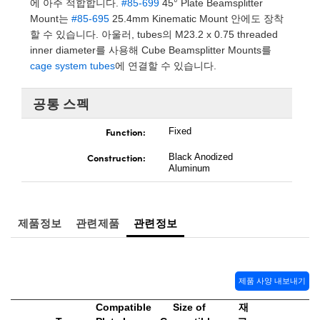
에 아주 적합합니다.
#85-699
45° Plate Beamsplitter
 Direct Microscopes
® Optical Components
Mount는
#85-695
25.4mm Kinematic Mount 안에도 장착
할 수 있습니다. 아울러, tubes의 M23.2 x 0.75 threaded
s
ion Labs™
inner diameter를 사용해 Cube Beamsplitter Mounts를
cage system tubes
에 연결할 수 있습니다.
scopy
ics
공통 스펙
Function:
Fixed
Construction:
Black Anodized
n Gratings™
Aluminum
AX
제품정보
관련제품
관련정보
tical Components
제품 사양 내보내기
Innovations (UFI)
Compatible
Size of
재