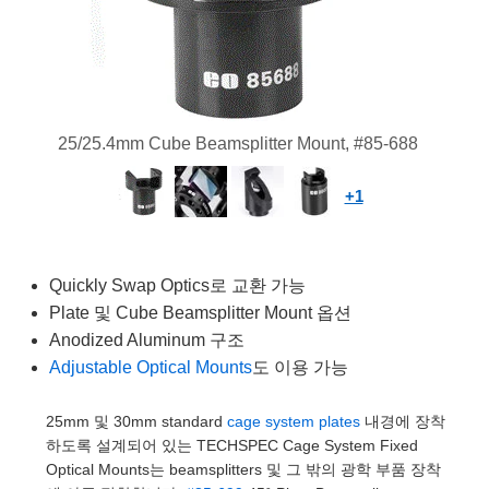
semblies
splitters
s
 Objectives
as
nt Tools
echnologies
llumination
실 또는 제품생산
Test Targets
d Testing and Detection
ns Accessories
tical Components
roscopy
mechanics
명
ameras
tical Components
ty
MR
Testing and Detection
d Lab and Production
ptics
nd Isolators
e Systems
 Cameras
g and Detection
rial Processing
 Lab and Production
25/25.4mm Cube Beamsplitter Mount, #85-688
cs
rization
 Filters
cessories and Optomechanics
실 또는 제품생산
oherence Tomography
ner
+1
cs
ms
oom Lenses
d Interface Cameras
Optics
학 신제품
y Targets
ystems
Quickly Swap Optics로 교환 가능
eam Sputtering) Coated Optics
nd Stage Micrometers
ras
ng Development Systems
Plate 및 Cube Beamsplitter Mount 옵션
Anodized Aluminum 구조
e Optical Elements (DOE)
y Mechanics
hoto-Optical Company
Adjustable Optical Mounts
도 이용 가능
s
25mm 및 30mm standard
cage system plates
내경에 장착
하도록 설계되어 있는 TECHSPEC Cage System Fixed
es and Couplers
Optical Mounts는 beamsplitters 및 그 밖의 광학 부품 장착