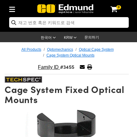
0
ptics
ser Optics
ptomechanics
icroscopy
asers
aging Lenses
ameras
라이트 & 조명
st Targets
ting & Detection
b & Production
op By Application
op By Brand
ew Products
earance Products
ertified Products
nses
ors
em
tics® Objectives
rces
l Length Lenses
ras
sion Lighting
 Test Targets
etrology
eaning
ng
C®
s
Laser Optics
d Optics
문의하기
한국어
KRW
rrors
es
age System
bjectives
surement and Electronics
c Lenses
hernet Cameras
명
Test Targets
sion Solutions
 Handling Tools
ing
on
학 신제품
 Optics
ed Optomechanics
All Products
Optomechanics
Optical Cage System
Cage System Optical Mounts
nd Diffusers
dows
Optical Mounts
bjectives
cs
s (S-Mount Lenses)
FLIR Cameras
py Lighting
lysis & Stage Micrometers
surement and Electronics
ols
ameras
®
mechanics
 Optomechanics
 Lasers
#3455
Family ID
ters
rs
System
ctives
plifiers
iable Magnification Lenses
ion Cameras
rces
ay Level Test Targets
hesives
opy
scopy
Lasers
d Microscopy
Cage System Fixed Optical
on Optics
Optics
ables and Breadboards
ctives
ty
e Objectives
meras
on Accessories
ets
ckened Products
onal Imaging
ng Lenses
 Microscopy
d Imaging Lenses
Mounts
ers
m Expanders
 Stages
orrected Objectives
hanics
ses
ng Cameras
nation
ings
rs
 재질
 Imaging
ras
 Imaging Lenses
d Cameras
cal Assemblies
ages and Slides
jugate Objectives
ssories
d Lenses
ion Labs Cameras™
opy
and Accessories
cal Imaging
nation
 Cameras
 Illumination
n Gratings
m Shaping
 Apertures
 Objectives
duction
oduction and Advanced
as
ig and Roughness Standards
on Microscopy
g and Detection
Illumination
 Test Targets
hy