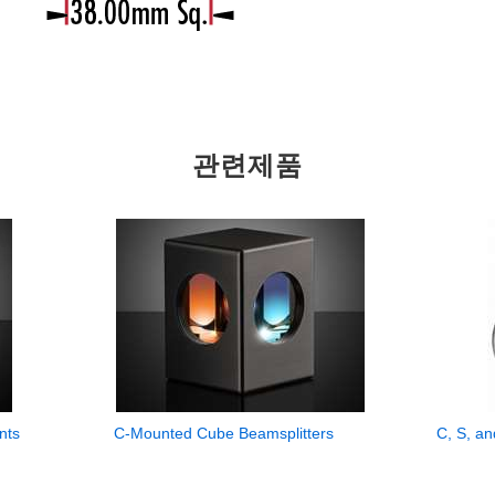
관련제품
nts
C-Mounted Cube Beamsplitters
C, S, a