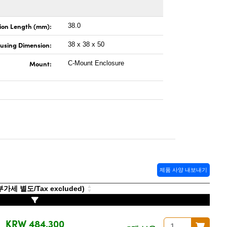
ion Length (mm):
38.0
using Dimension:
38 x 38 x 50
Mount:
C-Mount Enclosure
제품 사양 내보내기
가세 별도/Tax excluded)
KRW 484,300