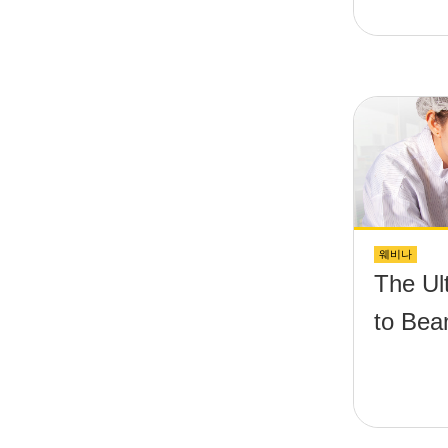
웨비나
The Ul
to Bea