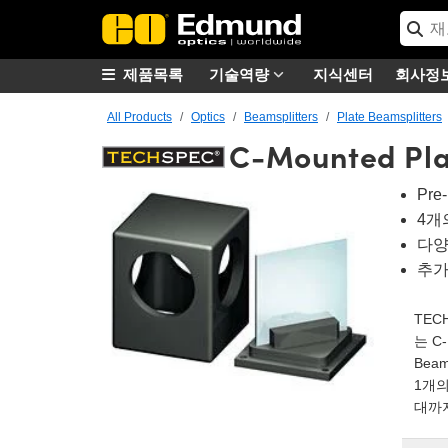
제품목록
기술역량
지식센터
회사정
All Products
Optics
Beamsplitters
Plate Beamsplitters
C-Mounted Pla
Pre-
4개의
다양한
추가 
TEC
는 C
Bea
1개의
대까지