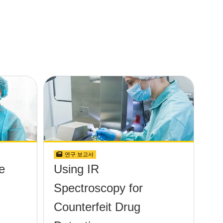
연구 보고서
e
Using IR
Spectroscopy for
Counterfeit Drug