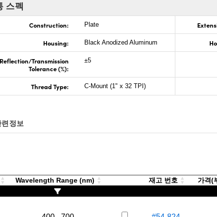
통 스펙
Construction:
Extens
Plate
Housing:
Ho
Black Anodized Aluminum
Reflection/Transmission
±5
Tolerance (%):
Thread Type:
C-Mount (1" x 32 TPI)
관련정보
)
Wavelength Range (nm)
재고 번호
가격(부
400 - 700
#54-824