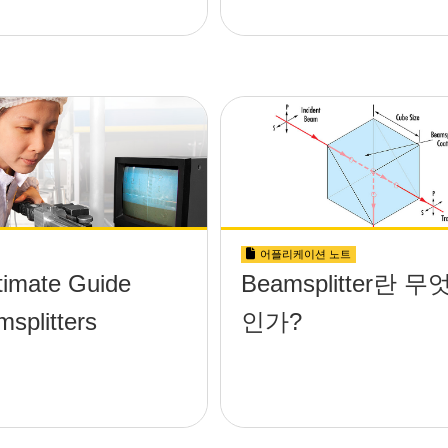
어플리케이션 노트
timate Guide
Beamsplitter란 무
msplitters
인가?