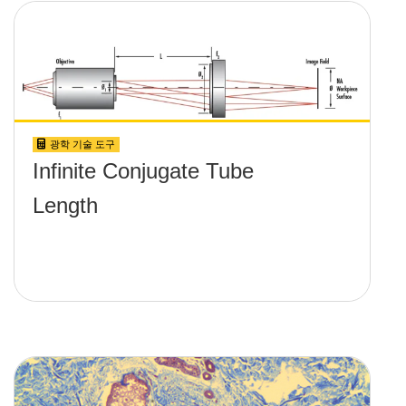
광학 기술 도구
Infinite Conjugate Tube
Length