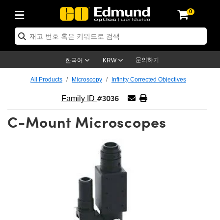
0
ptics
ser Optics
ptomechanics
icroscopy
asers
aging Lenses
ameras
라이트 & 조명
st Targets
ting & Detection
b & Production
op By Application
op By Brand
ew Products
earance Products
ertified Products
nses
ors
em
tics® Objectives
rces
l Length Lenses
ras
sion Lighting
 Test Targets
etrology
eaning
ng
C®
s
Laser Optics
d Optics
문의하기
한국어
KRW
rrors
es
age System
bjectives
surement and Electronics
c Lenses
hernet Cameras
명
Test Targets
sion Solutions
 Handling Tools
ing
on
학 신제품
 Optics
ed Optomechanics
All Products
Microscopy
Infinity Corrected Objectives
#3036
nd Diffusers
dows
Optical Mounts
bjectives
cs
s (S-Mount Lenses)
FLIR Cameras
py Lighting
lysis & Stage Micrometers
surement and Electronics
ols
ameras
®
mechanics
 Optomechanics
 Lasers
Family ID
C-Mount Microscopes
ters
rs
System
ctives
plifiers
iable Magnification Lenses
ion Cameras
rces
ay Level Test Targets
hesives
opy
scopy
Lasers
d Microscopy
on Optics
Optics
ables and Breadboards
ctives
ty
e Objectives
meras
on Accessories
ets
ckened Products
onal Imaging
ng Lenses
 Microscopy
d Imaging Lenses
ers
m Expanders
 Stages
orrected Objectives
hanics
ses
ng Cameras
nation
ings
rs
 재질
 Imaging
ras
 Imaging Lenses
d Cameras
cal Assemblies
ages and Slides
jugate Objectives
ssories
d Lenses
ion Labs Cameras™
opy
and Accessories
cal Imaging
nation
 Cameras
 Illumination
n Gratings
m Shaping
 Apertures
 Objectives
duction
oduction and Advanced
as
ig and Roughness Standards
on Microscopy
g and Detection
Illumination
 Test Targets
hy