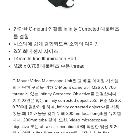
semblies
splitters
s
 Objectives
as
nt Tools
echnologies
llumination
실 또는 제품생산
Test Targets
d Testing and Detection
ns Accessories
tical Components
roscopy
mechanics
명
ameras
tical Components
ty
MR
Testing and Detection
d Lab and Production
간단한 C-mount 연결로 Infinity Corrected 대물렌즈
ptics
nd Isolators
e Systems
 Cameras
g and Detection
rial Processing
 Lab and Production
를 결합
cs
rization
 Filters
cessories and Optomechanics
실 또는 제품생산
oherence Tomography
ner
시스템에 쉽게 결합되도록 소형의 디자인
2/3” 최대 센서 사이즈
cs
ms
oom Lenses
d Interface Cameras
14mm In-line Illumination Port
M26 x 0.706 대물렌즈 수용 thread
Optics
학 신제품
y Targets
ystems
C-Mount Video Microscope Unit은 고 배율 이미징 시스템
eam Sputtering) Coated Optics
nd Stage Micrometers
ras
ng Development Systems
의 간단한 구성을 위해 C-Mount camera에 M26 X 0.706
thread가 있는 Infinity Corrected Objective를 연결합니다.
e Optical Elements (DOE)
y Mechanics
hoto-Optical Company
이 디자인은 많은 infinity corrected objective의 표준 M26 X
0.706에 결합하게 하며, infinity corrected objective를 사용
s
했을 때 1X 배율을 갖기 위해 200mm focal length를 유지합
니다. 200mm tube 길이. 또한, Video microscope는
es and Couplers
objective 또는 off-axis illumination 하에 적절한 빛을 제거
하기 위해 in-line illumination port를 가집니다. In-line