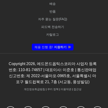
배송
반품
자주 묻는 질문(FAQ)
피드백 전송하기
카탈로그
채용 진행 중!
지원하기
Copyright
2026
, 에드몬드옵틱스코리아 사업자 등록
번호: 110-81-74657 | 대표이사: 이준호 | 통신판매업
신고번호: 제 2022-서울마포-0965호, 서울특별시 마
포구 월드컵북로 21, 7층 (서교동, 풍성빌딩)
개인정보취급방침
|
쿠키 정책
|
이용약관
|
접근성