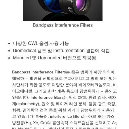
semblies
splitters
s
 Objectives
as
nt Tools
echnologies
llumination
실 또는 제품생산
Test Targets
d Testing and Detection
ns Accessories
tical Components
roscopy
mechanics
명
ameras
tical Components
ty
MR
Testing and Detection
d Lab and Production
Bandpass Interference Filters
ptics
nd Isolators
e Systems
 Cameras
g and Detection
rial Processing
 Lab and Production
cs
rization
 Filters
cessories and Optomechanics
실 또는 제품생산
oherence Tomography
ner
다양한 CWL 옵션 사용 가능
Biomedical 용도 및 Instrumentation 결합에 적합
cs
ms
oom Lenses
d Interface Cameras
Mounted 및 Unmounted 버전으로 제공됨
Optics
학 신제품
y Targets
ystems
Bandpass Interference Filters는 좁은 범위의 파장 영역에
해당하는 빛만을 선별적으로 투과시키고 그 밖의 모든 빛은
eam Sputtering) Coated Optics
nd Stage Micrometers
ras
ng Development Systems
차단하기 위한 용도로 다양한 분야의 바이오테크놀로지, 바
이오메디컬, 그리고 화학 계측 용도에 광범위하게 사용되고
e Optical Elements (DOE)
y Mechanics
hoto-Optical Company
있습니다. Interference filters는 임상 화학, 환경 검사, 색차
계(colorimetry), 원소 및 레이저 라인 분리, 불꽃 광도 측정,
s
형광, 면역학적 검정 등을 위한 계기에 광범위하게 사용되
고 있습니다. 아울러, interference filters는 아크 또는 가스
es and Couplers
방전등(Hg, Xe, Cd)의 불연속적 스펙트럼선을 선택하고 Ar,