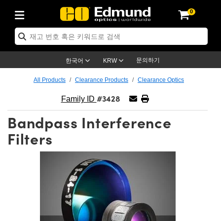
0
ptics
ser Optics
ptomechanics
icroscopy
asers
aging Lenses
ameras
라이트 & 조명
st Targets
ting & Detection
b & Production
op By Application
op By Brand
ew Products
earance Products
ertified Products
nses
ors
em
tics® Objectives
rces
l Length Lenses
ras
sion Lighting
 Test Targets
etrology
eaning
ng
C®
s
Laser Optics
d Optics
문의하기
한국어
KRW
rrors
es
age System
bjectives
surement and Electronics
c Lenses
hernet Cameras
명
Test Targets
sion Solutions
 Handling Tools
ing
on
학 신제품
 Optics
ed Optomechanics
All Products
Clearance Products
Clearance Optics
#3428
nd Diffusers
dows
Optical Mounts
bjectives
cs
s (S-Mount Lenses)
FLIR Cameras
py Lighting
lysis & Stage Micrometers
surement and Electronics
ols
ameras
®
mechanics
 Optomechanics
 Lasers
Family ID
Bandpass Interference
ters
rs
System
ctives
plifiers
iable Magnification Lenses
ion Cameras
rces
ay Level Test Targets
hesives
opy
scopy
Lasers
d Microscopy
Filters
on Optics
Optics
ables and Breadboards
ctives
ty
e Objectives
meras
on Accessories
ets
ckened Products
onal Imaging
ng Lenses
 Microscopy
d Imaging Lenses
ers
m Expanders
 Stages
orrected Objectives
hanics
ses
ng Cameras
nation
ings
rs
 재질
 Imaging
ras
 Imaging Lenses
d Cameras
cal Assemblies
ages and Slides
jugate Objectives
ssories
d Lenses
ion Labs Cameras™
opy
and Accessories
cal Imaging
nation
 Cameras
 Illumination
n Gratings
m Shaping
 Apertures
 Objectives
duction
oduction and Advanced
as
ig and Roughness Standards
on Microscopy
g and Detection
Illumination
 Test Targets
hy