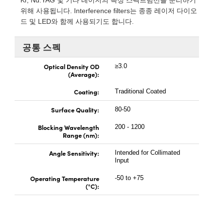
Kr, Nd:YAG 및 기타 레이저의 특정 스펙트럼선을 분리하기
 Direct Microscopes
® Optical Components
위해 사용됩니다. Interference filters는 종종 레이저 다이오
드 및 LED와 함께 사용되기도 합니다.
s
ion Labs™
공통 스펙
scopy
Optical Density OD
≥3.0
ics
(Average):
Coating:
Traditional Coated
Surface Quality:
n Gratings™
80-50
Blocking Wavelength
200 - 1200
AX
Range (nm):
tical Components
Angle Sensitivity:
Intended for Collimated
Input
Operating Temperature
-50 to +75
(°C):
Innovations (UFI)