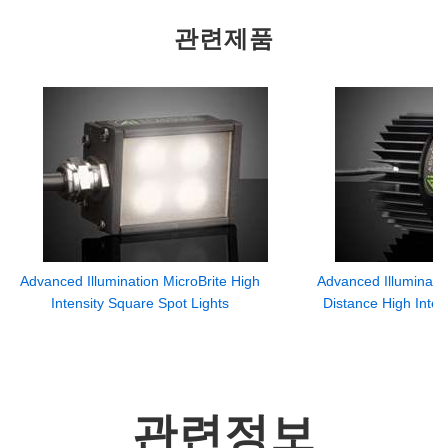
관련제품
Advanced Illumination MicroBrite High
Advanced Illuminati
Intensity Square Spot Lights
Distance High Inten
관련정보