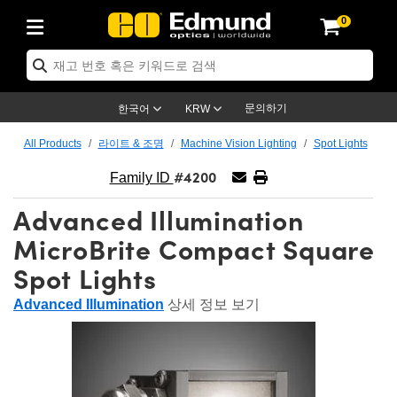
0
ptics
ser Optics
ptomechanics
icroscopy
asers
aging Lenses
ameras
라이트 & 조명
st Targets
ting & Detection
b & Production
op By Application
op By Brand
ew Products
earance Products
ertified Products
nses
ors
em
tics® Objectives
rces
l Length Lenses
ras
sion Lighting
 Test Targets
etrology
eaning
ng
C®
s
Laser Optics
d Optics
문의하기
한국어
KRW
rrors
es
age System
bjectives
surement and Electronics
c Lenses
hernet Cameras
명
Test Targets
sion Solutions
 Handling Tools
ing
on
학 신제품
 Optics
ed Optomechanics
All Products
라이트 & 조명
Machine Vision Lighting
Spot Lights
#4200
nd Diffusers
dows
Optical Mounts
bjectives
cs
s (S-Mount Lenses)
FLIR Cameras
py Lighting
lysis & Stage Micrometers
surement and Electronics
ols
ameras
®
mechanics
 Optomechanics
 Lasers
Family ID
Advanced Illumination
ters
rs
System
ctives
plifiers
iable Magnification Lenses
ion Cameras
rces
ay Level Test Targets
hesives
opy
scopy
Lasers
d Microscopy
MicroBrite Compact Square
on Optics
Optics
ables and Breadboards
ctives
ty
e Objectives
meras
on Accessories
ets
ckened Products
onal Imaging
ng Lenses
 Microscopy
d Imaging Lenses
Spot Lights
ers
m Expanders
 Stages
orrected Objectives
hanics
ses
ng Cameras
nation
ings
rs
 재질
 Imaging
ras
 Imaging Lenses
d Cameras
Advanced Illumination
상세 정보 보기
cal Assemblies
ages and Slides
jugate Objectives
ssories
d Lenses
ion Labs Cameras™
opy
and Accessories
cal Imaging
nation
 Cameras
 Illumination
n Gratings
m Shaping
 Apertures
 Objectives
duction
oduction and Advanced
as
ig and Roughness Standards
on Microscopy
g and Detection
Illumination
 Test Targets
hy