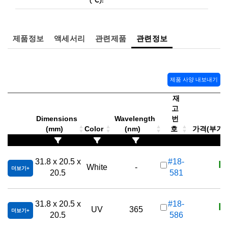
제품정보
액세서리
관련제품
관련정보
제품 사양 내보내기
재
고
Dimensions
Wavelength
번
(mm)
Color
(nm)
호
가격(부가세 
K
31.8 x 20.5 x
#18-
White
-
더보기
20.5
581
K
31.8 x 20.5 x
#18-
UV
365
더보기
20.5
586