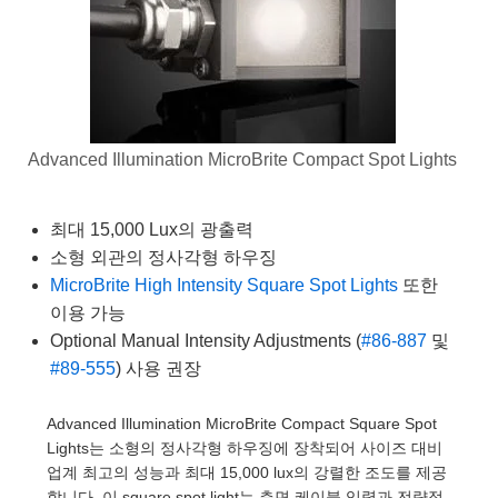
semblies
splitters
s
 Objectives
as
nt Tools
echnologies
llumination
실 또는 제품생산
Test Targets
d Testing and Detection
ns Accessories
tical Components
roscopy
mechanics
명
ameras
tical Components
ty
MR
Testing and Detection
d Lab and Production
ptics
nd Isolators
e Systems
 Cameras
g and Detection
rial Processing
 Lab and Production
Advanced Illumination MicroBrite Compact Spot Lights
cs
rization
 Filters
cessories and Optomechanics
실 또는 제품생산
oherence Tomography
ner
cs
ms
oom Lenses
d Interface Cameras
최대 15,000 Lux의 광출력
소형 외관의 정사각형 하우징
Optics
학 신제품
y Targets
ystems
MicroBrite High Intensity Square Spot Lights
또한
eam Sputtering) Coated Optics
nd Stage Micrometers
ras
ng Development Systems
이용 가능
Optional Manual Intensity Adjustments (
#86-887
및
e Optical Elements (DOE)
y Mechanics
hoto-Optical Company
#89-555
) 사용 권장
s
Advanced Illumination MicroBrite Compact Square Spot
Lights는 소형의 정사각형 하우징에 장착되어 사이즈 대비
es and Couplers
업계 최고의 성능과 최대 15,000 lux의 강렬한 조도를 제공
합니다. 이 square spot light는 측면 케이블 입력과 전략적