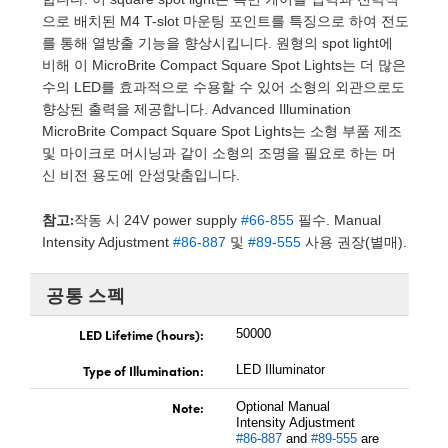
 Direct Microscopes
® Optical Components
으로 배치된 M4 T-slot 마운팅 포인트를 특징으로 하여 전도
를 통해 열방출 기능을 향상시킵니다. 원형의 spot light에
s
ion Labs™
비해 이 MicroBrite Compact Square Spot Lights는 더 많은
수의 LED를 효과적으로 수용할 수 있어 소형의 외관으로도
scopy
향상된 출력을 제공합니다. Advanced Illumination
MicroBrite Compact Square Spot Lights는 소형 부품 제조
ics
및 마이크로 머시닝과 같이 소형의 조명을 필요로 하는 머
신 비전 용도에 안성맞춤입니다.
참고:
작동 시 24V power supply
#66-855
필수. Manual
n Gratings™
Intensity Adjustment
#86-887
및
#89-555
사용 권장(별매).
AX
공통 스펙
tical Components
LED Lifetime (hours):
50000
Type of Illumination:
LED Illuminator
Innovations (UFI)
Note:
Optional Manual
Intensity Adjustment
#86-887
and
#89-555
are