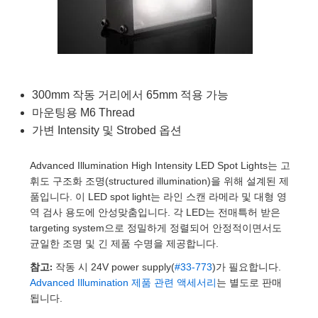
semblies
splitters
s
 Objectives
as
nt Tools
echnologies
llumination
실 또는 제품생산
Test Targets
d Testing and Detection
ns Accessories
tical Components
roscopy
mechanics
명
ameras
tical Components
ty
MR
Testing and Detection
d Lab and Production
ptics
nd Isolators
e Systems
 Cameras
g and Detection
rial Processing
 Lab and Production
300mm 작동 거리에서 65mm 적용 가능
cs
rization
 Filters
cessories and Optomechanics
실 또는 제품생산
oherence Tomography
ner
마운팅용 M6 Thread
가변 Intensity 및 Strobed 옵션
cs
ms
oom Lenses
d Interface Cameras
Optics
학 신제품
y Targets
ystems
Advanced Illumination High Intensity LED Spot Lights는 고
휘도 구조화 조명(structured illumination)을 위해 설계된 제
eam Sputtering) Coated Optics
nd Stage Micrometers
ras
ng Development Systems
품입니다. 이 LED spot light는 라인 스캔 라메라 및 대형 영
역 검사 용도에 안성맞춤입니다. 각 LED는 전매특허 받은
e Optical Elements (DOE)
y Mechanics
hoto-Optical Company
targeting system으로 정밀하게 정렬되어 안정적이면서도
균일한 조명 및 긴 제품 수명을 제공합니다.
s
참고:
작동 시 24V power supply(
#33-773
)가 필요합니다.
Advanced Illumination 제품 관련 액세서리
는 별도로 판매
es and Couplers
됩니다.