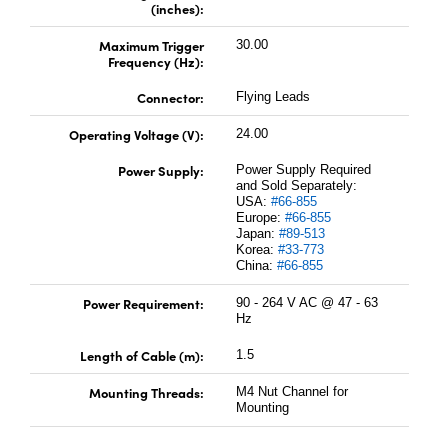
(inches):
Maximum Trigger
30.00
Frequency (Hz):
Connector:
Flying Leads
Operating Voltage (V):
24.00
Power Supply:
Power Supply Required
and Sold Separately:
USA:
#66-855
Europe:
#66-855
Japan:
#89-513
Korea:
#33-773
China:
#66-855
Power Requirement:
90 - 264 V AC @ 47 - 63
Hz
Length of Cable (m):
1.5
Mounting Threads:
M4 Nut Channel for
Mounting