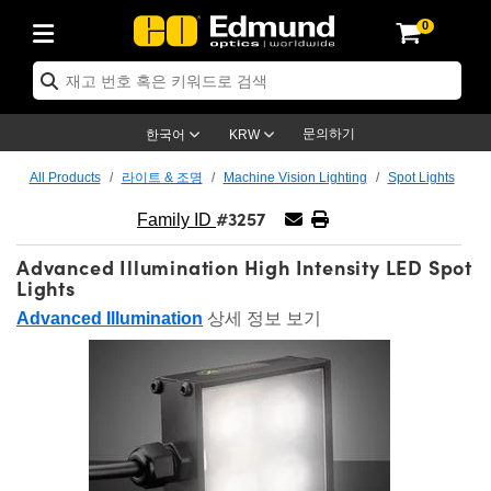
0
ptics
ser Optics
ptomechanics
icroscopy
asers
aging Lenses
ameras
라이트 & 조명
st Targets
ting & Detection
b & Production
op By Application
op By Brand
ew Products
earance Products
ertified Products
nses
ors
em
tics® Objectives
rces
l Length Lenses
ras
sion Lighting
 Test Targets
etrology
eaning
ng
C®
s
Laser Optics
d Optics
문의하기
한국어
KRW
rrors
es
age System
bjectives
surement and Electronics
c Lenses
hernet Cameras
명
Test Targets
sion Solutions
 Handling Tools
ing
on
학 신제품
 Optics
ed Optomechanics
All Products
라이트 & 조명
Machine Vision Lighting
Spot Lights
#3257
nd Diffusers
dows
Optical Mounts
bjectives
cs
s (S-Mount Lenses)
FLIR Cameras
py Lighting
lysis & Stage Micrometers
surement and Electronics
ols
ameras
®
mechanics
 Optomechanics
 Lasers
Family ID
Advanced Illumination High Intensity LED Spot
ters
rs
System
ctives
plifiers
iable Magnification Lenses
ion Cameras
rces
ay Level Test Targets
hesives
opy
scopy
Lasers
d Microscopy
Lights
on Optics
Optics
ables and Breadboards
ctives
ty
e Objectives
meras
on Accessories
ets
ckened Products
onal Imaging
ng Lenses
 Microscopy
d Imaging Lenses
Advanced Illumination
상세 정보 보기
ers
m Expanders
 Stages
orrected Objectives
hanics
ses
ng Cameras
nation
ings
rs
 재질
 Imaging
ras
 Imaging Lenses
d Cameras
cal Assemblies
ages and Slides
jugate Objectives
ssories
d Lenses
ion Labs Cameras™
opy
and Accessories
cal Imaging
nation
 Cameras
 Illumination
n Gratings
m Shaping
 Apertures
 Objectives
duction
oduction and Advanced
as
ig and Roughness Standards
on Microscopy
g and Detection
Illumination
 Test Targets
hy