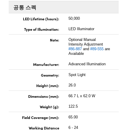
 Direct Microscopes
® Optical Components
공통 스펙
s
ion Labs™
LED Lifetime (hours):
50,000
scopy
Type of Illumination:
LED Illuminator
Note:
ics
Optional Manual
Intensity Adjustment
#86-887
and
#89-555
are
Available
Manufacturer:
Advanced Illumination
n Gratings™
Geometry:
Spot Light
AX
Height (mm):
26.0
tical Components
Dimensions (mm):
66.7 L x 62.0 W
Weight (g):
122.5
Innovations (UFI)
Field Coverage (mm):
65.00
Working Distance
6 - 24