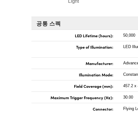
Light
공통 스펙
LED Lifetime (hours):
50,000
Type of Illumination:
LED Illu
Manufacturer:
Advance
Illumination Mode:
Constan
Field Coverage (mm):
457.2 x
Maximum Trigger Frequency (Hz):
30.00
Connector:
Flying 