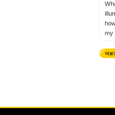
What
ill
how
my 
더보