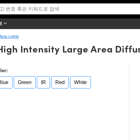
보
ffuse Lights
igh Intensity Large Area Diffu
lor:
Blue
Green
IR
Red
White