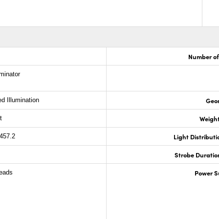
Number of
minator
Geo
d Illumination
Weight
t
Light Distributi
 457.2
Strobe Duration
Power S
Leads