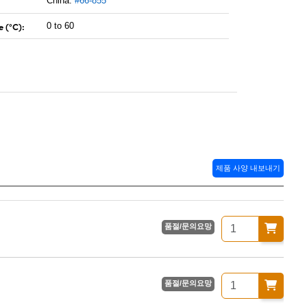
China:
#66-855
 (°C):
0 to 60
제품 사양 내보내기
품절/문의요망
품절/문의요망