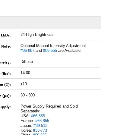
 LEDs:
24 High Brightness
Note:
Optional Manual Intensity Adjustment
#86-887
and
#89-555
are Available
metry:
Diffuse
 (lbs):
14.00
on (%):
±10
 (μs):
30 - 300
upply:
Power Supply Required and Sold
Separately:
USA:
#66-855
Europe:
#66-855
Japan:
#89-513
Korea:
#33-773