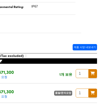
onmental Rating:
IP67
제품 사양 내보내기
ax excluded)
71,300
1개 보유
 요청
71,300
품절/문의요망
 요청