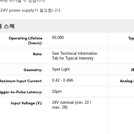
tom에 추가할 수 있습니다.
:
24V power supply가 필요합니다.
통 스펙
Operating Lifetime
Typ
50,000
(hours):
Note:
See Technical Information
Tab for Typical Intensity
Geometry:
I
Spot Light
aximum Input Current:
Analog 
0.42 - 0.49A
igger-to-Pulse Latency:
10μm
Input Voltage (V):
24V nominal (min. 22 /
max. 28)