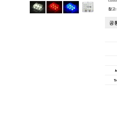
cus
참고
공
M
Tr