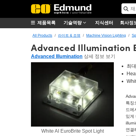
제품목록
기술역량
지식센터
회사정
All Products
라이트 & 조명
Machine Vision Lighting
Sp
Advanced Illumination 
Advanced Illumination
상세 정보 보기
최대 
Hea
Whi
Adva
특징으
드에서
있게 해
ill
연결해
White AI EuroBrite Spot Light