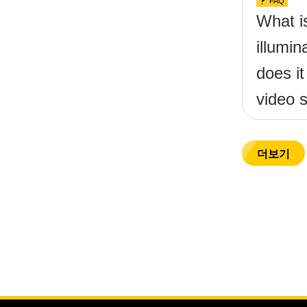
FAQ
What is
illumi
does it
video 
더보기