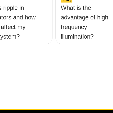
FAQ
 ripple in
What is the
nators and how
advantage of high
 affect my
frequency
system?
illumination?