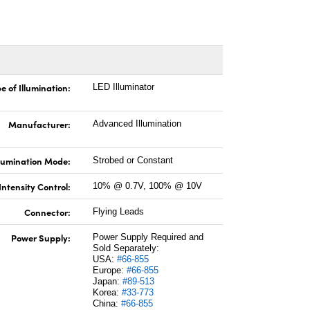
e of Illumination:
LED Illuminator
Manufacturer:
Advanced Illumination
llumination Mode:
Strobed or Constant
Intensity Control:
10% @ 0.7V, 100% @ 10V
Connector:
Flying Leads
Power Supply:
Power Supply Required and
Sold Separately:
USA:
#66-855
Europe:
#66-855
Japan:
#89-513
Korea:
#33-773
China:
#66-855