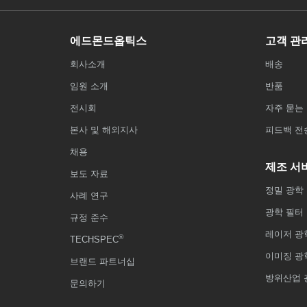
에드몬드옵틱스
고객 관
회사소개
배송
임원 소개
반품
전시회
자주 묻는 
본사 및 해외지사
피드백 전
채용
제조 서
보도 자료
정밀 광학
사례 연구
광학 필터
규정 준수
레이저 광
®
TECHSPEC
이미징 광
브랜드 파트너십
방위산업 
문의하기