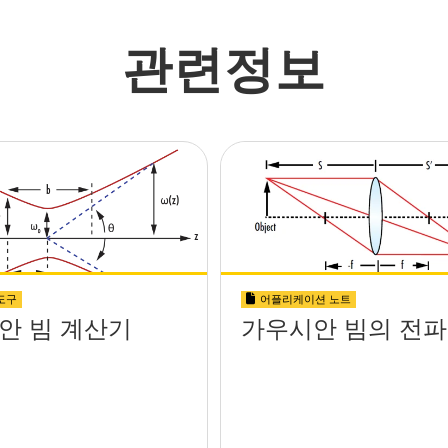
관련정보
도구
어플리케이션 노트
안 빔 계산기
가우시안 빔의 전파