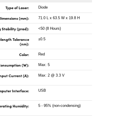
Type of Laser:
Diode
Dimensions (mm):
71.0 L x 63.5 W x 19.8 H
 Stability (μrad):
<50 (8 Hours)
length Tolerance
±0.5
(nm):
Color:
Red
Consumption (W):
Max: 5
nput Current (A):
Max: 2 @ 3.3 V
puter Interface:
USB
rating Humidity:
5 - 95% (non-condensing)