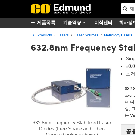
제품목록
기술역량
지식센터
회사정
All Products
Lasers
Laser Sources
Metrology Lasers
632.8nm Frequency Stab
Sin
±0
초저
632.8
exc
며 더
성, 
는 Va
632.8nm Frequency Stabilized Laser
Diodes (Free Space and Fiber-
공
Coupled options shown)