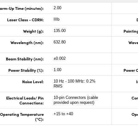
arm-Up Time (minutes):
2.00
Laser Class - CDRH:
IIIb
Weight (g):
Pointing
135.00
Wavelength (nm):
Wave
632.80
Beam Stability (nm):
±0.002
Power Stability (%):
Power 
1.00
Noise Level:
I
10 Hz - 100 MHz: 0.2%
RMS
Electrical Leads/ Pin
Com
10-pin Connectors (cable
Connections:
provided upon request)
Operating Temperature
Ope
+15 to +40
(°C):