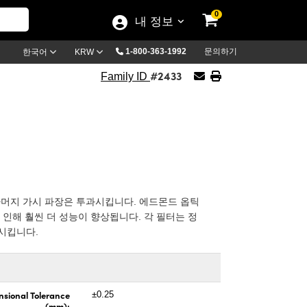
0
내 정보
1-800-363-1992
문의하기
한국어
KRW
#2433
Family ID
r는 반사하고 나머지 가시 파장은 투과시킵니다. 에드몬드 옵틱
반으로 인해 훨씬 더 성능이 향상됩니다. 각 필터는 정
 시킵니다.
sional Tolerance
±0.25
(mm):