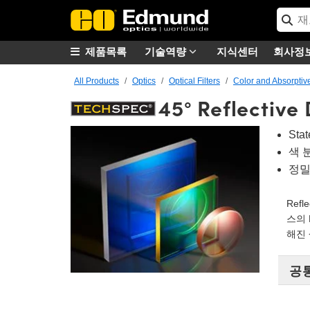
제품목록
기술역량
지식센터
회사정
All Products
Optics
Optical Filters
Color and Absorptive
45° Reflective 
St
색 
정밀
Ref
스의 
해진 
공