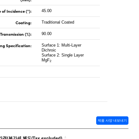
 of Incidence (°):
45.00
Coating:
Traditional Coated
Transmission (%):
90.00
ng Specification:
Surface 1: Multi-Layer
Dichroic
Surface 2: Single Layer
MgF
2
제품 사양 내보내기
격(부가세 별도/Tax excluded)