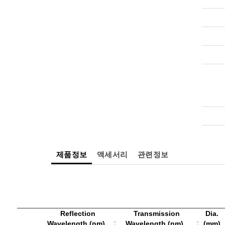
제품정보
액세서리
관련정보
Reflection
Transmission
Dia.
Wavelength (nm)
Wavelength (nm)
(mm)