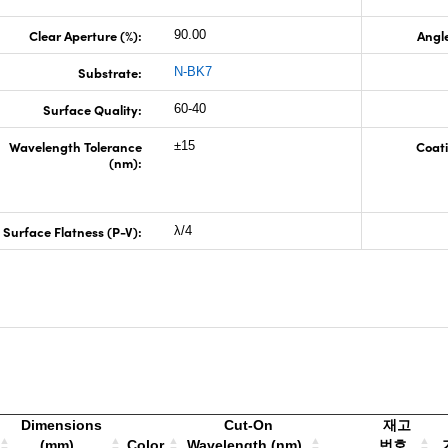
Clear Aperture (%):
Angle
90.00
Substrate:
N-BK7
Surface Quality:
60-40
Wavelength Tolerance
Coati
±15
(nm):
Surface Flatness (P-V):
λ/4
Dimensions
Cut-On
재고
(mm)
Color
Wavelength (nm)
번호
가