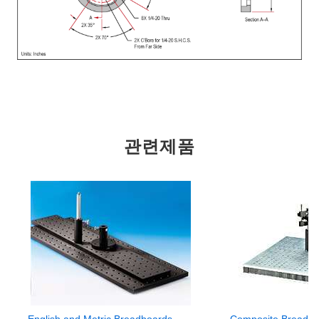
관련제품
English and Metric Breadboards
Composite Breadbo