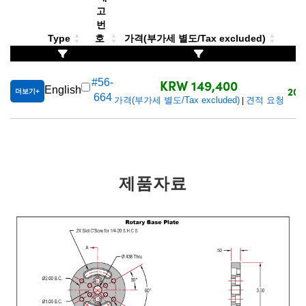
 Direct Microscopes
® Optical Components
고
번
s
ion Labs™
Type
호
가격(부가세 별도/Tax excluded)
scopy
KRW 149,400
#56-
English
20
더보기
ics
664
가격(부가세 별도/Tax excluded)
견적 요청
|
n Gratings™
제품자료
AX
tical Components
Innovations (UFI)