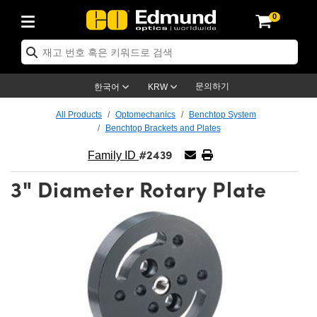
0
ptics
ser Optics
ptomechanics
icroscopy
asers
aging Lenses
ameras
라이트 & 조명
st Targets
ting & Detection
b & Production
op By Application
op By Brand
ew Products
earance Products
ertified Products
nses
ors
em
tics® Objectives
rces
l Length Lenses
ras
sion Lighting
 Test Targets
etrology
eaning
ng
C®
s
Laser Optics
d Optics
문의하기
한국어
KRW
rrors
es
age System
bjectives
surement and Electronics
c Lenses
hernet Cameras
명
Test Targets
sion Solutions
 Handling Tools
ing
on
학 신제품
 Optics
ed Optomechanics
All Products
Optomechanics
Benchtop System
Benchtop Brackets and Plates
nd Diffusers
dows
Optical Mounts
bjectives
cs
s (S-Mount Lenses)
FLIR Cameras
py Lighting
lysis & Stage Micrometers
surement and Electronics
ols
ameras
®
mechanics
 Optomechanics
 Lasers
#2439
Family ID
ters
rs
System
ctives
plifiers
iable Magnification Lenses
ion Cameras
rces
ay Level Test Targets
hesives
opy
scopy
Lasers
d Microscopy
3" Diameter Rotary Plate
on Optics
Optics
ables and Breadboards
ctives
ty
e Objectives
meras
on Accessories
ets
ckened Products
onal Imaging
ng Lenses
 Microscopy
d Imaging Lenses
ers
m Expanders
 Stages
orrected Objectives
hanics
ses
ng Cameras
nation
ings
rs
 재질
 Imaging
ras
 Imaging Lenses
d Cameras
cal Assemblies
ages and Slides
jugate Objectives
ssories
d Lenses
ion Labs Cameras™
opy
and Accessories
cal Imaging
nation
 Cameras
 Illumination
n Gratings
m Shaping
 Apertures
 Objectives
duction
oduction and Advanced
as
ig and Roughness Standards
on Microscopy
g and Detection
Illumination
 Test Targets
hy