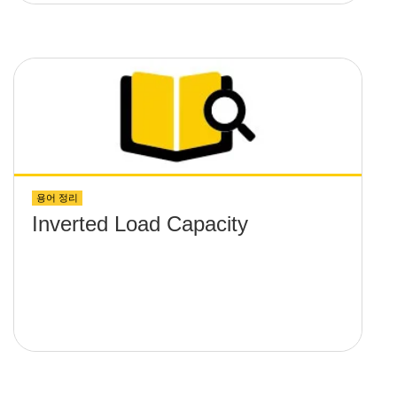
용어 정리
Inverted Load Capacity