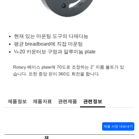
semblies
splitters
s
 Objectives
as
nt Tools
echnologies
llumination
실 또는 제품생산
Test Targets
d Testing and Detection
ns Accessories
tical Components
roscopy
mechanics
명
ameras
tical Components
ty
MR
Testing and Detection
d Lab and Production
ptics
nd Isolators
e Systems
 Cameras
g and Detection
rial Processing
 Lab and Production
현재 있는 마운팅 도구의 다재다능
평균 breadboard에 직접 마운팅
cs
rization
 Filters
cessories and Optomechanics
실 또는 제품생산
oherence Tomography
ner
¼-20 카운터보 구멍과 알루미늄 plate
cs
ms
oom Lenses
d Interface Cameras
Rotary 베이스 plate에 70도로 조정하는 2” 지름 볼트가 있
Optics
학 신제품
y Targets
ystems
습니다. 또한 중앙 핀이 360도 회전을 합니다.
eam Sputtering) Coated Optics
nd Stage Micrometers
ras
ng Development Systems
e Optical Elements (DOE)
y Mechanics
hoto-Optical Company
제품정보
제품자료
관련제품
관련정보
s
제품 사양 내보내기
es and Couplers
재