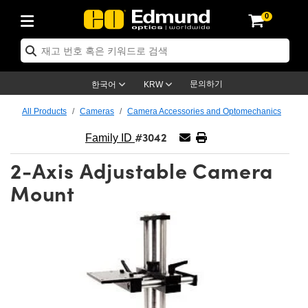
0
ptics
ser Optics
ptomechanics
icroscopy
asers
aging Lenses
ameras
라이트 & 조명
st Targets
ting & Detection
b & Production
op By Application
op By Brand
ew Products
earance Products
ertified Products
nses
ors
em
tics® Objectives
rces
l Length Lenses
ras
sion Lighting
 Test Targets
etrology
eaning
ng
C®
s
Laser Optics
d Optics
문의하기
한국어
KRW
rrors
es
age System
bjectives
surement and Electronics
c Lenses
hernet Cameras
명
Test Targets
sion Solutions
 Handling Tools
ing
on
학 신제품
 Optics
ed Optomechanics
All Products
Cameras
Camera Accessories and Optomechanics
#3042
nd Diffusers
dows
Optical Mounts
bjectives
cs
s (S-Mount Lenses)
FLIR Cameras
py Lighting
lysis & Stage Micrometers
surement and Electronics
ols
ameras
®
mechanics
 Optomechanics
 Lasers
Family ID
2-Axis Adjustable Camera
ters
rs
System
ctives
plifiers
iable Magnification Lenses
ion Cameras
rces
ay Level Test Targets
hesives
opy
scopy
Lasers
d Microscopy
Mount
on Optics
Optics
ables and Breadboards
ctives
ty
e Objectives
meras
on Accessories
ets
ckened Products
onal Imaging
ng Lenses
 Microscopy
d Imaging Lenses
ers
m Expanders
 Stages
orrected Objectives
hanics
ses
ng Cameras
nation
ings
rs
 재질
 Imaging
ras
 Imaging Lenses
d Cameras
cal Assemblies
ages and Slides
jugate Objectives
ssories
d Lenses
ion Labs Cameras™
opy
and Accessories
cal Imaging
nation
 Cameras
 Illumination
n Gratings
m Shaping
 Apertures
 Objectives
duction
oduction and Advanced
as
ig and Roughness Standards
on Microscopy
g and Detection
Illumination
 Test Targets
hy