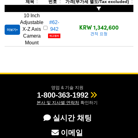
제목
번호
가격(부가세 별도/Tax excluded)
 Direct Microscopes
® Optical Components
s
ion Labs™
10 Inch
Adjustable
#62-
KRW 1,342,600
scopy
X-Z Axis
942
더보기
견적 요청
Camera
재고정리
ics
Mount
n Gratings™
AX
영업 & 기술 지원
1-800-363-1992
tical Components
본사 및 지사별 연락처
확인하기
실시간 채팅
Innovations (UFI)
이메일