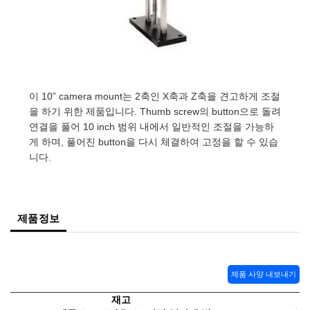
semblies
splitters
s
 Objectives
as
nt Tools
echnologies
llumination
실 또는 제품생산
Test Targets
d Testing and Detection
ns Accessories
tical Components
roscopy
mechanics
명
ameras
tical Components
ty
MR
Testing and Detection
d Lab and Production
ptics
nd Isolators
e Systems
 Cameras
g and Detection
rial Processing
 Lab and Production
이 10” camera mount는 2축인 X축과 Z축을 견고하게 조절
cs
rization
 Filters
cessories and Optomechanics
실 또는 제품생산
oherence Tomography
ner
을 하기 위한 제품입니다. Thumb screw의 button으로 돌려
연결을 풀어 10 inch 범위 내에서 일반적인 조절을 가능하
cs
ms
oom Lenses
d Interface Cameras
게 하며, 풀어진 button을 다시 체결하여 고정을 할 수 있습
니다.
Optics
학 신제품
y Targets
ystems
eam Sputtering) Coated Optics
nd Stage Micrometers
ras
ng Development Systems
제품정보
e Optical Elements (DOE)
y Mechanics
hoto-Optical Company
s
제품 사양 내보내기
es and Couplers
재고