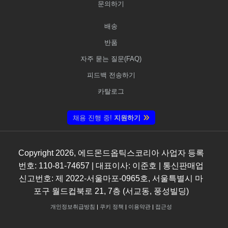
문의하기
배송
반품
자주 묻는 질문(FAQ)
피드백 전송하기
카탈로그
채용 진행 중!
지원하기
Copyright
2026
, 에드몬드옵틱스코리아 사업자 등록
번호: 110-81-74657 | 대표이사: 이준호 | 통신판매업
신고번호: 제 2022-서울마포-0965호, 서울특별시 마
포구 월드컵북로 21, 7층 (서교동, 풍성빌딩)
개인정보취급방침
|
쿠키 정책
|
이용약관
|
접근성