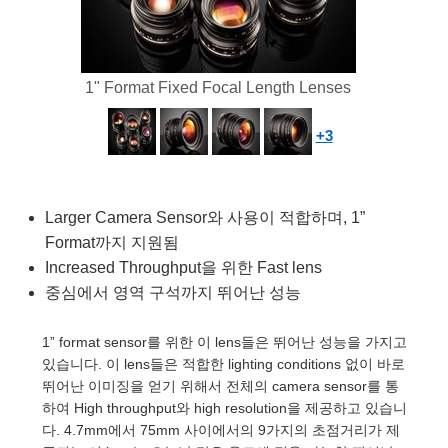
semblies
splitters
s
 Objectives
as
nt Tools
echnologies
llumination
실 또는 제품생산
Test Targets
d Testing and Detection
ns Accessories
tical Components
roscopy
mechanics
명
ameras
tical Components
ty
MR
Testing and Detection
d Lab and Production
1" Format Fixed Focal Length Lenses
ptics
nd Isolators
e Systems
 Cameras
g and Detection
rial Processing
 Lab and Production
+3
cs
rization
 Filters
cessories and Optomechanics
실 또는 제품생산
oherence Tomography
ner
cs
ms
oom Lenses
d Interface Cameras
Larger Camera Sensor와 사용이 적합하며, 1”
Optics
학 신제품
y Targets
ystems
Format까지 지원됨
Increased Throughput을 위한 Fast lens
eam Sputtering) Coated Optics
nd Stage Micrometers
ras
ng Development Systems
중심에서 영역 구석까지 뛰어난 성능
e Optical Elements (DOE)
y Mechanics
hoto-Optical Company
1” format sensor를 위한 이 lens들은 뛰어난 성능을 가지고
있습니다. 이 lens들은 적합한 lighting conditions 없이 바로
s
뛰어난 이미징을 얻기 위해서 전체의 camera sensor를 통
하여 High throughput와 high resolution을 제공하고 있습니
es and Couplers
다. 4.7mm에서 75mm 사이에서의 9가지의 초점거리가 제