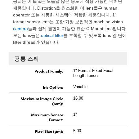
공되는 이 lens는 오늘날 많은 용도에 적용 가능한 뛰어난
 Direct Microscopes
® Optical Components
제품입니다. Distortion을 최소화한 이 lens들은 human
operator 또는 자동화 시스템에 적합한 제품입니다. 1”
s
ion Labs™
format sensor lens는 또한 가장 보편적인 machine vision
camera
들과 쉽게 결합이 가능한 표준 C-Mount lens입니다.
scopy
모든 lens들은
optical filter
를 부착할 수 있도록 lens 앞 단에
filter thread가 있습니다.
ics
공통 스펙
n Gratings™
Product Family:
1" Format Fixed Focal
Length Lenses
AX
Iris Option:
Variable
tical Components
Maximum Image Circle
16.00
(mm):
Maximum Sensor
1"
Format:
Innovations (UFI)
Pixel Size (μm):
5.00