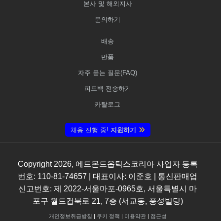
본사 및 해외지사
문의하기
배송
반품
자주 묻는 질문(FAQ)
피드백 전송하기
카탈로그
채용 진행 중!
지원하기
Copyright
2026
, 에드몬드옵틱스코리아 사업자 등록
번호: 110-81-74657 | 대표이사: 이준호 | 통신판매업
신고번호: 제 2022-서울마포-0965호, 서울특별시 마
포구 월드컵북로 21, 7층 (서교동, 풍성빌딩)
개인정보취급방침
|
쿠키 정책
|
이용약관
|
접근성