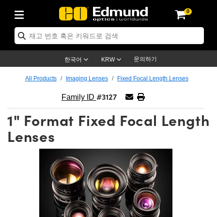
0
ptics
ser Optics
ptomechanics
icroscopy
asers
aging Lenses
ameras
라이트 & 조명
st Targets
ting & Detection
b & Production
op By Application
op By Brand
ew Products
earance Products
ertified Products
nses
ors
em
tics® Objectives
rces
l Length Lenses
ras
sion Lighting
 Test Targets
etrology
eaning
ng
C®
s
Laser Optics
d Optics
문의하기
한국어
KRW
rrors
es
age System
bjectives
surement and Electronics
c Lenses
hernet Cameras
명
Test Targets
sion Solutions
 Handling Tools
ing
on
학 신제품
 Optics
ed Optomechanics
All Products
Imaging Lenses
Fixed Focal Length Lenses
#3127
nd Diffusers
dows
Optical Mounts
bjectives
cs
s (S-Mount Lenses)
FLIR Cameras
py Lighting
lysis & Stage Micrometers
surement and Electronics
ols
ameras
®
mechanics
 Optomechanics
 Lasers
Family ID
1" Format Fixed Focal Length
ters
rs
System
ctives
plifiers
iable Magnification Lenses
ion Cameras
rces
ay Level Test Targets
hesives
opy
scopy
Lasers
d Microscopy
Lenses
on Optics
Optics
ables and Breadboards
ctives
ty
e Objectives
meras
on Accessories
ets
ckened Products
onal Imaging
ng Lenses
 Microscopy
d Imaging Lenses
ers
m Expanders
 Stages
orrected Objectives
hanics
ses
ng Cameras
nation
ings
rs
 재질
 Imaging
ras
 Imaging Lenses
d Cameras
cal Assemblies
ages and Slides
jugate Objectives
ssories
d Lenses
ion Labs Cameras™
opy
and Accessories
cal Imaging
nation
 Cameras
 Illumination
n Gratings
m Shaping
 Apertures
 Objectives
duction
oduction and Advanced
as
ig and Roughness Standards
on Microscopy
g and Detection
Illumination
 Test Targets
hy