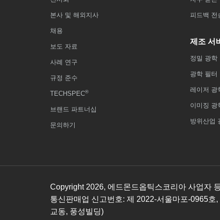
본사 및 해외지사
피드백 전
채용
제조 서
보도 자료
정밀 광학
사례 연구
광학 필터
규정 준수
레이저 광
®
TECHSPEC
이미징 광
브랜드 파트너십
방위산업 
문의하기
Copyright
2026
, 에드몬드옵틱스코리아 사업자 등록번호
통신판매업 신고번호: 제 2022-서울마포-0965호,
교동, 풍성빌딩)