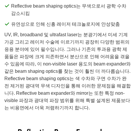
 Direct Microscopes
® Optical Components
Reflective beam shaping optics는 무색으로서 광학 수차
감소시킴
s
ion Labs™
유연성으로 인해 신흥 레이저 테크놀로지에 안성맞춤
scopy
UV, IR, broadband 및 ultrafast laser는 분광기에서 미세 기계
ics
가공 그리고 레이저 수술에 이르기까지 굉장히 다양한 범위의
응용 분야에 있어 필수입니다. 그러나 기존의 투과용 광학 제
품들은 파장에 크게 의존하면서 분산으로 인해 어려움을 겪을
수 있음에 따라, 이 non-visible laser 용도의 beam expander와
n Gratings™
같은 beam shaping optics를 찾는 것이 훨씬 더 까다롭습니다.
Reflective beam shaping optics는 색 수차와 구면 수차가 완
AX
전 제거된 광대역 무색 디자인을 통해 이러한 문제점을 해결합
tical Components
니다. Reflective beam expander와 mirror는 또한 특정 non-
visible 파장과 광대역 파장 범위를 위해 특별 설계된 제품보다
는 비용면에서 더욱 저렴하기까지 합니다.
Innovations (UFI)