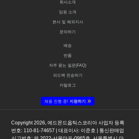
회사소개
임원 소개
본사 및 해외지사
문의하기
배송
반품
자주 묻는 질문(FAQ)
피드백 전송하기
카탈로그
채용 진행 중!
지원하기
Copyright
2026
, 에드몬드옵틱스코리아 사업자 등록
번호: 110-81-74657 | 대표이사: 이준호 | 통신판매업
신고번호: 제 2022-서울마포-0965호, 서울특별시 마