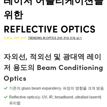
semblies
splitters
s
 Objectives
as
nt Tools
echnologies
llumination
실 또는 제품생산
Test Targets
d Testing and Detection
ns Accessories
위한
tical Components
roscopy
mechanics
명
ameras
tical Components
ty
MR
Testing and Detection
d Lab and Production
REFLECTIVE OPTICS
ptics
nd Isolators
e Systems
 Cameras
g and Detection
rial Processing
 Lab and Production
cs
rization
 Filters
cessories and Optomechanics
실 또는 제품생산
oherence Tomography
ner
등록일: MAY 2018
|
TRENDING IN OPTICS 관련 주제 전체 보기
cs
ms
oom Lenses
d Interface Cameras
자외선, 적외선 및 광대역 레이
Optics
학 신제품
y Targets
ystems
저 용도의 Beam Conditioning
eam Sputtering) Coated Optics
nd Stage Micrometers
ras
ng Development Systems
Optics
e Optical Elements (DOE)
y Mechanics
hoto-Optical Company
s
기존의 glass beam expander는 파장의 영향을 크게 받음
Reflective optics는 UV, IR, broadband, ultrafast laser에
es and Couplers
유리함