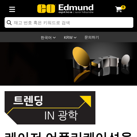
0
ptics
ser Optics
ptomechanics
icroscopy
asers
aging Lenses
ameras
라이트 & 조명
st Targets
ting & Detection
b & Production
op By Application
op By Brand
ew Products
earance Products
ertified Products
nses
ors
em
tics® Objectives
rces
l Length Lenses
ras
sion Lighting
 Test Targets
etrology
eaning
ng
C®
s
Laser Optics
d Optics
문의하기
한국어
KRW
rrors
es
age System
bjectives
surement and Electronics
c Lenses
hernet Cameras
명
Test Targets
sion Solutions
 Handling Tools
ing
on
학 신제품
 Optics
ed Optomechanics
nd Diffusers
dows
Optical Mounts
bjectives
cs
s (S-Mount Lenses)
FLIR Cameras
py Lighting
lysis & Stage Micrometers
surement and Electronics
ols
ameras
®
mechanics
 Optomechanics
 Lasers
ters
rs
System
ctives
plifiers
iable Magnification Lenses
ion Cameras
rces
ay Level Test Targets
hesives
opy
scopy
Lasers
d Microscopy
on Optics
Optics
ables and Breadboards
ctives
ty
e Objectives
meras
on Accessories
ets
ckened Products
onal Imaging
ng Lenses
 Microscopy
d Imaging Lenses
ers
m Expanders
 Stages
orrected Objectives
hanics
ses
ng Cameras
nation
ings
rs
 재질
 Imaging
ras
 Imaging Lenses
d Cameras
cal Assemblies
ages and Slides
jugate Objectives
ssories
d Lenses
ion Labs Cameras™
opy
and Accessories
cal Imaging
nation
 Cameras
 Illumination
n Gratings
m Shaping
 Apertures
 Objectives
duction
oduction and Advanced
as
ig and Roughness Standards
on Microscopy
g and Detection
Illumination
 Test Targets
레이저 어플리케이션을
hy