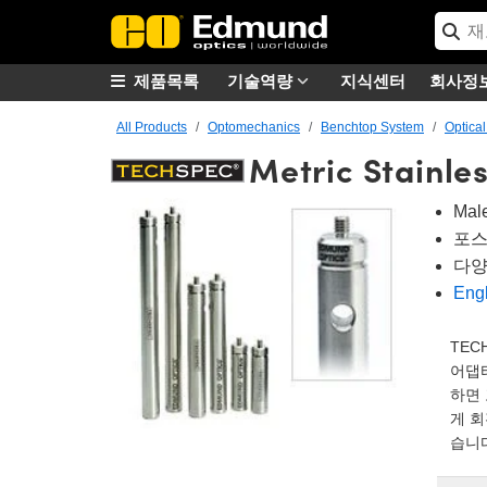
제품목록
기술역량
지식센터
회사정
All Products
Optomechanics
Benchtop System
Optical
Metric Stainle
Mal
포스
다양
En
TEC
어댑터
하면 
게 회
습니