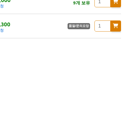
9개 보유
요청
,300
품절/문의요망
요청