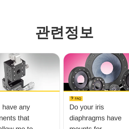
관련정보
FAQ
 have any
Do your iris
ents that
diaphragms have
allow me to
mounts for