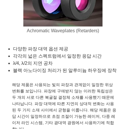
semblies
splitters
s
 Objectives
as
nt Tools
echnologies
llumination
실 또는 제품생산
Test Targets
d Testing and Detection
ns Accessories
tical Components
roscopy
mechanics
명
ameras
tical Components
ty
MR
Testing and Detection
d Lab and Production
ptics
nd Isolators
e Systems
 Cameras
g and Detection
rial Processing
 Lab and Production
Achromatic Waveplates (Retarders)
cs
rization
 Filters
cessories and Optomechanics
실 또는 제품생산
oherence Tomography
ner
다양한 파장 대역 옵션 제공
cs
ms
oom Lenses
d Interface Cameras
각각의 넓은 스펙트럼에서 일정한 응답 시간
λ/4, λ/2의 지연 공차
Optics
학 신제품
y Targets
ystems
블랙 아노다이징 처리가 된 알루미늄 하우징에 장착
eam Sputtering) Coated Optics
nd Stage Micrometers
ras
ng Development Systems
해당 제품은 사용되는 빛의 파장과 관계없이 일정한 위상
변화를 보입니다. 파장에 구애받지 않는 이러한 독립성은
e Optical Elements (DOE)
y Mechanics
hoto-Optical Company
두 개의 서로 다른 복굴절 결정체 소재를 사용했기 때문에
나타납니다. 파장 대역에 따른 지연의 상대적 변화는 사용
s
된 두 가지 소재 사이에서 균형을 이룹니다. 해당 제품은 응
답 시간이 일정하므로 초점 조절이 가능한 레이저, 다중 레
es and Couplers
이저 라인 시스템, 기타 광대역 광원에서 사용하기에 적합