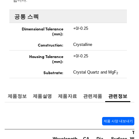
합니다.
 Direct Microscopes
® Optical Components
공통 스펙
s
ion Labs™
Dimensional Tolerance
+0/-0.25
scopy
(mm):
ics
Construction:
Crystalline
Housing Tolerance
+0/-0.25
(mm):
n Gratings™
Substrate:
Crystal Quartz and MgF
2
AX
제품정보
제품설명
제품자료
관련제품
관련정보
tical Components
제품 사양 내보내기
Innovations (UFI)
Tra
Wavelength
CA
Dia.
Surface
Wave