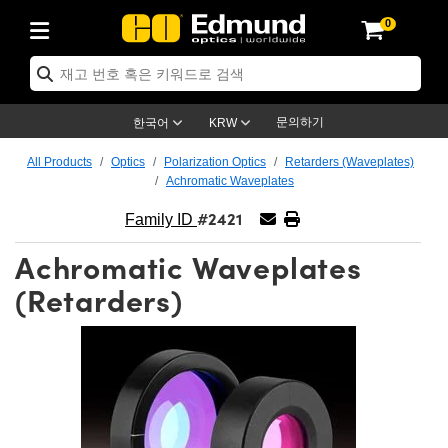
0
ptics
ser Optics
ptomechanics
icroscopy
asers
aging Lenses
ameras
라이트 & 조명
st Targets
ting & Detection
b & Production
op By Application
op By Brand
ew Products
earance Products
ertified Products
nses
ors
em
tics® Objectives
rces
l Length Lenses
ras
sion Lighting
 Test Targets
etrology
eaning
ng
C®
s
Laser Optics
d Optics
문의하기
한국어
KRW
rrors
es
age System
bjectives
surement and Electronics
c Lenses
hernet Cameras
명
Test Targets
sion Solutions
 Handling Tools
ing
on
학 신제품
 Optics
ed Optomechanics
All Products
Optics
Polarization Optics
Retarders (Waveplates)
Achromatic Waveplates
nd Diffusers
dows
Optical Mounts
bjectives
cs
s (S-Mount Lenses)
FLIR Cameras
py Lighting
lysis & Stage Micrometers
surement and Electronics
ols
ameras
®
mechanics
 Optomechanics
 Lasers
#2421
Family ID
ters
rs
System
ctives
plifiers
iable Magnification Lenses
ion Cameras
rces
ay Level Test Targets
hesives
opy
scopy
Lasers
d Microscopy
Achromatic Waveplates
on Optics
Optics
ables and Breadboards
ctives
ty
e Objectives
meras
on Accessories
ets
ckened Products
onal Imaging
ng Lenses
 Microscopy
d Imaging Lenses
(Retarders)
ers
m Expanders
 Stages
orrected Objectives
hanics
ses
ng Cameras
nation
ings
rs
 재질
 Imaging
ras
 Imaging Lenses
d Cameras
cal Assemblies
ages and Slides
jugate Objectives
ssories
d Lenses
ion Labs Cameras™
opy
and Accessories
cal Imaging
nation
 Cameras
 Illumination
n Gratings
m Shaping
 Apertures
 Objectives
duction
oduction and Advanced
as
ig and Roughness Standards
on Microscopy
g and Detection
Illumination
 Test Targets
hy