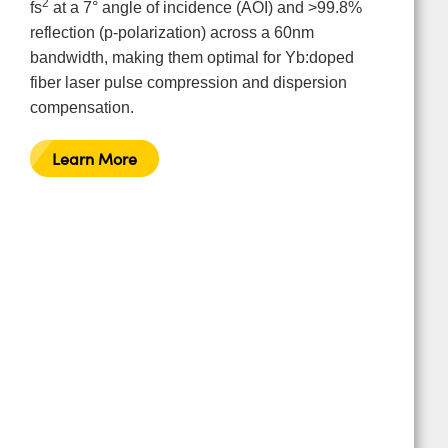
2
fs
at a 7° angle of incidence (AOI) and >99.8%
reflection (p-polarization) across a 60nm
bandwidth, making them optimal for Yb:doped
fiber laser pulse compression and dispersion
compensation.
Learn More