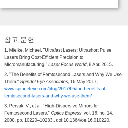
참고 문헌
1. Mielke, Michael. "Ultrafast Lasers: Ultrashort Pulse
Lasers Bring Cost-Efficient Precision to
Micromanufacturing."
Laser Focus World
, 8 Apr. 2015.
2. "The Benefits of Femtosecond Lasers and Why We Use
Them."
Spindel Eye Associates
, 16 May 2017,
www.spindeleye.com/blog/2017/05/the-benefits-of-
femtosecond-lasers-and-why-we-use-them/
3. Pervak, V., et al. "High-Dispersive Mirrors for
Femtosecond Lasers."
Optics Express
, vol. 16, no. 14,
2008, pp. 10220–10233., doi:10.1364/oe.16.010220.