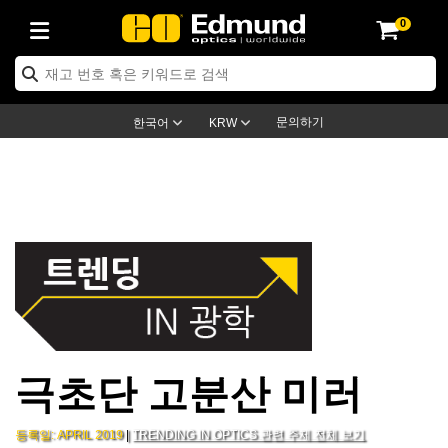
0
ptics
ser Optics
ptomechanics
icroscopy
asers
aging Lenses
ameras
라이트 & 조명
st Targets
ting & Detection
b & Production
op By Application
op By Brand
ew Products
earance Products
ertified Products
nses
ors
em
tics® Objectives
rces
l Length Lenses
ras
sion Lighting
 Test Targets
etrology
eaning
ng
C®
s
Laser Optics
d Optics
문의하기
한국어
KRW
rrors
es
age System
bjectives
surement and Electronics
c Lenses
hernet Cameras
명
Test Targets
sion Solutions
 Handling Tools
ing
on
학 신제품
 Optics
ed Optomechanics
nd Diffusers
dows
Optical Mounts
bjectives
cs
s (S-Mount Lenses)
FLIR Cameras
py Lighting
lysis & Stage Micrometers
surement and Electronics
ols
ameras
®
mechanics
 Optomechanics
 Lasers
ters
rs
System
ctives
plifiers
iable Magnification Lenses
ion Cameras
rces
ay Level Test Targets
hesives
opy
scopy
Lasers
d Microscopy
on Optics
Optics
ables and Breadboards
ctives
ty
e Objectives
meras
on Accessories
ets
ckened Products
onal Imaging
ng Lenses
 Microscopy
d Imaging Lenses
ers
m Expanders
 Stages
orrected Objectives
hanics
ses
ng Cameras
nation
ings
rs
 재질
 Imaging
ras
 Imaging Lenses
d Cameras
극초단 고분산 미러
cal Assemblies
ages and Slides
jugate Objectives
ssories
d Lenses
ion Labs Cameras™
opy
and Accessories
cal Imaging
nation
 Cameras
 Illumination
n Gratings
m Shaping
 Apertures
 Objectives
duction
oduction and Advanced
as
ig and Roughness Standards
on Microscopy
g and Detection
Illumination
 Test Targets
등록일: APRIL 2019
|
TRENDING IN OPTICS 관련 주제 전체 보기
hy