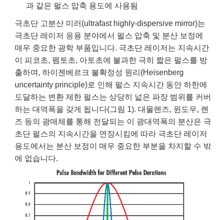
 Direct Microscopes
® Optical Components
과 같은 펄스 압축 용도에 사용됨
극초단 고분산 미러(ultrafast highly-dispersive mirror)는
s
ion Labs™
극초단 레이저 응용 분야에서 펄스 압축 및 분산 보정에
scopy
매우 중요한 광학 부품입니다. 극초단 레이저는 지속시간
이 피코초, 펨토초, 아토초에 불과한 극히 짧은 펄스를 방
ics
출하며, 하이젠베르크 불확정성 원리(Heisenberg
uncertainty principle)로 인해 펄스 지속시간 동안 하한에
도달하는 변환 제한 펄스는 상당히 넓은 파장 범위를 커버
하는 대역폭을 갖게 됩니다(그림 1). 대물렌즈, 윈도우, 렌
n Gratings™
즈 등의 광매체를 통해 전달되는 이 광대역폭의 분산은 극
AX
초단 펄스의 지속시간을 연장시킴에 따라 극초단 레이저
용도에서는 분산 보정이 매우 중요한 부분을 차지할 수 밖
tical Components
에 없습니다.
Innovations (UFI)