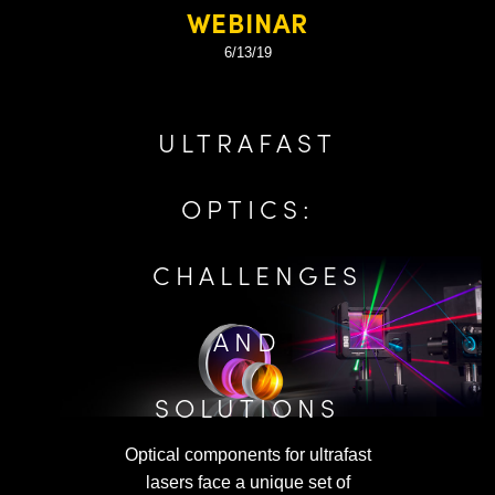
WEBINAR
그림 7:
1030nm Highly-Dispersive Ultrafast Mirror
의
group delay dispersion (GDD) 곡선
6/13/19
과도한 비선형 펄스 왜곡 또는 게인 매개체(gain medium)
의 손상을 방지하면서 최대 광 강도까지 극초단 펄스를 증
ULTRAFAST
폭시키는 대표적인 chirped pulse amplification (CPA)
laser는 증폭 전후에 펄스 연장 및 압축의 영향을 받습니
OPTICS:
다. 따라서 CPA 레이저에는 극초단 고분산 미러와 같은
압축 광학 부품이 절대적으로 중요한 역할을 합니다.
CHALLENGES
AND
SOLUTIONS
Optical components for ultrafast
lasers face a unique set of