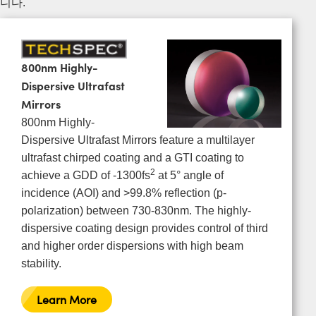
니다.
800nm Highly-
Dispersive Ultrafast
Mirrors
800nm Highly-
Dispersive Ultrafast Mirrors feature a multilayer
ultrafast chirped coating and a GTI coating to
2
achieve a GDD of -1300fs
at 5° angle of
incidence (AOI) and >99.8% reflection (p-
polarization) between 730-830nm. The highly-
dispersive coating design provides control of third
and higher order dispersions with high beam
stability.
Learn More