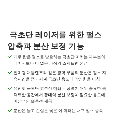
semblies
splitters
s
 Objectives
as
nt Tools
echnologies
llumination
실 또는 제품생산
Test Targets
d Testing and Detection
ns Accessories
tical Components
roscopy
mechanics
명
ameras
tical Components
ty
MR
Testing and Detection
d Lab and Production
ptics
nd Isolators
e Systems
 Cameras
g and Detection
rial Processing
 Lab and Production
극초단 레이저를 위한 펄스
cs
rization
 Filters
cessories and Optomechanics
실 또는 제품생산
oherence Tomography
ner
압축과 분산 보정 기능
cs
ms
oom Lenses
d Interface Cameras
매우 짧은 펄스를 방출하는 극초단 미러는 대부분의
Optics
학 신제품
y Targets
ystems
레이저보다 더 넓은 파장의 스펙트럼 생성
eam Sputtering) Coated Optics
nd Stage Micrometers
ras
ng Development Systems
현미경 대물렌즈와 같은 광학 부품의 분산은 펄스 지
속시간을 증가시켜 극초단 용도에 악영향을 미침
e Optical Elements (DOE)
y Mechanics
hoto-Optical Company
유전체 극초단 고분산 미러는 정렬이 매우 중요한 콤
s
팩트한 공간에서 광대역 분산 보정이 필요한 용도에
이상적인 솔루션 제공
es and Couplers
분산은 높고 손실은 낮은 이 미러는 처프 펄스 증폭