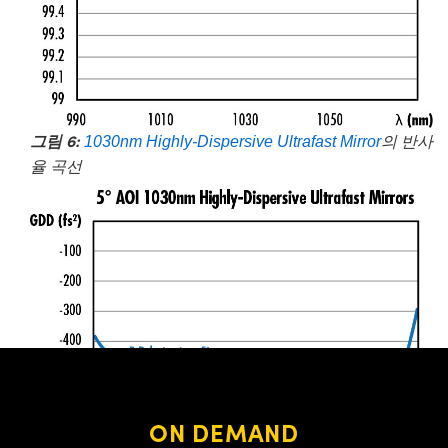
그림 6:
1030nm Highly-Dispersive Ultrafast Mirror
의 반사
율 곡선
ON DEMAND