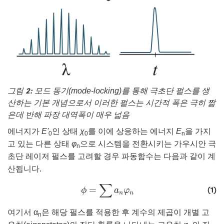
그림 2:
모드 동기(mode-locking)를 통해 극초단 펄스를 생
산하는 기본 개념으로서 이러한 펄스는 시간적 폭은 극히 짧
은데 반해 파장 대역폭이 매우 넓음
에너지가
E'
인 상태
χ
를 이에 상응하는 에너지
E
을 가지
0
0
n
고 있는 다른 상태
φ
으로 시스템을 전환시키는 가우시안 극
n
초단 레이저 펄스를 고려할 경우 파동함수는 다음과 같이 계
산됩니다.
ϕ
=
∑
a
n
φ
n
∑
(1)
=
ϕ
a
φ
n
n
여기서 α
은 해당 펄스를 적용한 후 계수의 제곱이 개별 고
n