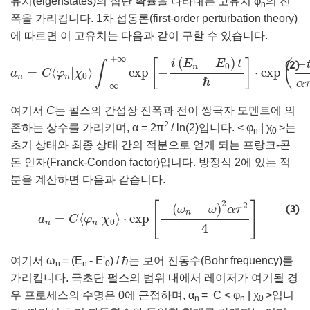
유치(eigenstates)의 집단 확률을 나타내는 고유치 φ
의 진
n
폭을 가리킵니다. 1차 섭동론(first-order perturbation theory)
에 따르면 이 고유치는 다음과 같이 구할 수 있습니다.
a
n
=
C
⟨
φ
n
|
χ
0
⟩
∫
−
∞
+
∞
exp
[
−
i
(
E
n
−
E
0
)
t
ℏ
]
⋅
exp
(
−
t
2
α
τ
+
∞
(
−
)
−
(2)
[
]
(
i
E
E
t
∫
0
n
=
⟨
|
⟩
exp
−
⋅
exp
a
C
φ
χ
0
n
n
ℏ
α
τ
−
∞
여기서
C
는 펄스의 간섭장 진폭과 전이 쌍극자 모멘트에 의
2
존하는 상수를 가리키며, α = 2π
/ ln⁡(2)입니다. < φ
| χ
>는
n
0
초기 상태와 최종 상태 간의 적분으로 얻게 되는 프랑크-콘
돈 인자(Franck-Condon factor)입니다. 방정식 2에 있는 적
분을 계산하면 다음과 같습니다.
a
n
=
C
⟨
φ
n
|
χ
0
⟩
⋅
exp
[
−
(
ω
n
−
ω
)
2
α
τ
2
4
]
2
2
(3)
[
]
−
(
−
)
ω
ω
α
τ
n
=
⟨
|
⟩
⋅
exp
a
C
φ
χ
0
n
n
4
여기서 ω
= (E
- E'
) / ℏ는 보어 진동수(Bohr frequency)를
n
n
0
가리킵니다. 극초단 펄스의 범위 내에서 레이저가 여기될 경
우 프로세스의 수명은 0에 근접하며, α
⁡= C < φ
| χ
>입니
n
n
0