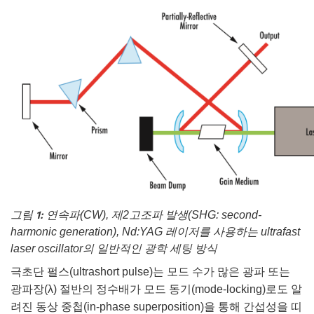
rect Microscopes
ptical Components
Labs™
py
ratings™
그림 1:
연속파(CW), 제2고조파 발생(SHG: second-
al Components
harmonic generation), Nd:YAG 레이저를 사용하는 ultrafast
laser oscillator의 일반적인 광학 세팅 방식
극초단 펄스(ultrashort pulse)는 모드 수가 많은 광파 또는
vations (UFI)
광파장(λ) 절반의 정수배가 모드 동기(mode-locking)로도 알
려진 동상 중첩(in-phase superposition)을 통해 간섭성을 띠