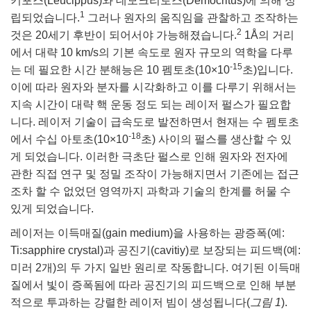
키포스(Leucippus)와 데모크리토스(Democritus)에 의해 정
blies
tters
jectives
Accessories
Tools
nologies
mination
또는 제품생산
t Targets
sting and Detection
1
립되었습니다.
그러나 원자의 움직임을 관찰하고 조작하는
2
것은 20세기 후반이 되어서야 가능해졌습니다.
1Å의 거리
al Components
copy
hanics
ras
l Components
ting and Detection
ab and Production
에서 대략 10 km/s의 기본 속도로 원자 규모의 역학을 다루
-15
는 데 필요한 시간 분해능은 10 펨토초(10×10
초)입니다.
s
solators
ystems
meras
nd Detection
l Processing
 and Production
이에 따라 원자와 분자를 시각화하고 이를 다루기 위해서는
tion
ters
sories and Optomechanics
또는 제품생산
rence Tomography
지속 시간이 대략 핵 운동 정도 되는 레이저 펄스가 필요합
니다. 레이저 기술이 급속도로 발전하면서 현재는 수 펨토초
 Lenses
terface Cameras
-18
에서 수십 아토초(10×10
초) 사이의 펄스를 생산할 수 있
게 되었습니다. 이러한 극초단 펄스로 인해 원자와 전자에
cs
신제품
rgets
ems
관한 직접 연구 및 정밀 조작이 가능해지면서 기존에는 접근
조차 할 수 없었던 영역까지 과학과 기술의 한계를 허물 수
 Sputtering) Coated Optics
Stage Micrometers
Development Systems
있게 되었습니다.
tical Elements (DOE)
echanics
o-Optical Company
레이저는 이득매질(gain medium)을 사용하는 광증폭(예:
Ti:sapphire crystal)과 공진기(cavitiy)로 보장되는 피드백(예:
미러 2개)의 두 가지 일반 원리로 작동합니다. 여기된 이득매
and Couplers
질에서 빛이 증폭됨에 따라 공진기의 피드백으로 인해 부분
적으로 투과하는 강렬한 레이저 빔이 생성됩니다(
그림 1
).