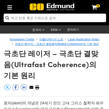
0
cs
 Optics
mechanics
oscopy
rs
ng Lenses
eras
트 & 조명
Targets
g & Detection
 Production
By Application
 By Brand
Products
ance Products
ified Products
s
s® Objectives
ength Lenses
n Lighting
t Targets
logy
ing
er Optics
tics
문의하기
한국어
KRW
rs
System
ctives
ment and Electronics
nses
net Cameras
t Targets
n Solutions
ndling Tools
신제품
ics
ptomechanics
Knowledge Center
어플리케이션 노트
Laser Application Notes
극초단 레이저 – 극초단 결맞음(Ultrafast Coherence)의 기본 원리
Diffusers
s
ical Mounts
ctives
-Mount Lenses)
 Cameras
Lighting
s & Stage Micrometers
ment and Electronics
ras
hanics
tomechanics
sers
극초단 레이저 – 극초단 결맞
tem
ves
iers
le Magnification Lenses
Cameras
evel Test Targets
ives
py
ers
icroscopy
음(Ultrafast Coherence)의
ptics
cs
s and Breadboards
ves
jectives
as
ccessories
ned Products
l Imaging
Lenses
croscopy
maging Lenses
기본 원리
xpanders
ges
cted Objectives
ics
Cameras
ion
s
ging
ging Lenses
ameras
 Assemblies
 and Slides
te Objectives
ries
enses
 Labs Cameras™
Accessories
Imaging
ion
meras
lumination
atings
haping
rtures
ectives
ion
ction and Advanced Photography
and Roughness Standards
Microscopy
nd Detection
umination
st Targets
원자(atom)의 개념은 24세기 전인 고대 그리스 철학자 레우