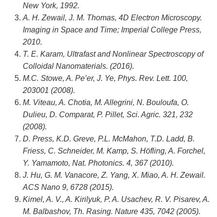
New York, 1992.
A. H. Zewail, J. M. Thomas, 4D Electron Microscopy.
Imaging in Space and Time; Imperial College Press,
2010.
T. E. Karam, Ultrafast and Nonlinear Spectroscopy of
Colloidal Nanomaterials. (2016).
M.C. Stowe, A. Pe’er, J. Ye, Phys. Rev. Lett. 100,
203001 (2008).
M. Viteau, A. Chotia, M. Allegrini, N. Bouloufa, O.
Dulieu, D. Comparat, P. Pillet, Sci. Agric. 321, 232
(2008).
D. Press, K.D. Greve, P.L. McMahon, T.D. Ladd, B.
Friess, C. Schneider, M. Kamp, S. Höfling, A. Forchel,
Y. Yamamoto, Nat. Photonics. 4, 367 (2010).
J. Hu, G. M. Vanacore, Z. Yang, X. Miao, A. H. Zewail.
ACS Nano 9, 6728 (2015).
Kimel, A. V., A. Kirilyuk, P. A. Usachev, R. V. Pisarev, A.
M. Balbashov, Th. Rasing. Nature 435, 7042 (2005).