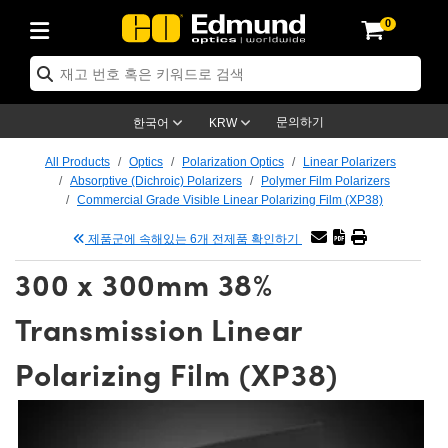
0
ptics
ser Optics
tomechanics
croscopy
asers
aging Lenses
ameras
라이트 & 조명
t Targets
ting & Detection
b & Production
p By Application
op By Brand
w Products
earance Products
ertified Products
nses
ors
em
tics® Objectives
ces
l Length Lenses
as
sion Lighting
Test Targets
trology
eaning
g
®
s
Laser Optics
 Optics
문의하기
한국어
KRW
rrors
es
ge System
bjectives
urement and Electronics
 Lenses
hernet Cameras
명
Test Targets
sion Solutions
 Handling Tools
ing
n
 신제품
Optics
d Optomechanics
All Products
Optics
Polarization Optics
Linear Polarizers
Absorptive (Dichroic) Polarizers
Polymer Film Polarizers
d Diffusers
dows
Optical Mounts
bjectives
cs
 (S-Mount Lenses)
LIR Cameras
py Lighting
ysis & Stage Micrometers
urement and Electronics
ols
ameras
echanics
 Optomechanics
 Lasers
Commercial Grade Visible Linear Polarizing Film (XP38)
제품군에 속해있는 6개 전제품 확인하기
ters
s
System
ctives
lifiers
iable Magnification Lenses
ion Cameras
ces
y Level Test Targets
hesives
opy
scopy
Lasers
d Microscopy
300 x 300mm 38%
n Optics
ptics
bles and Breadboards
ctives
ty
 Objectives
meras
n Accessories
ts
ckened Products
onal Imaging
ng Lenses
 Microscopy
d Imaging Lenses
Transmission Linear
ers
m Expanders
Stages
rrected Objectives
hanics
ses
ng Cameras
nation
ings
rs
재질
Imaging
ras
Imaging Lenses
d Cameras
Polarizing Film (XP38)
cal Assemblies
ges and Slides
jugate Objectives
ssories
d Lenses
ion Labs Cameras™
opy
nd Accessories
al Imaging
nation
 Cameras
 Illumination
 Gratings
m Shaping
Apertures
Objectives
uction
oduction and Advanced
s
g and Roughness Standards
on Microscopy
g and Detection
Illumination
 Test Targets
hy