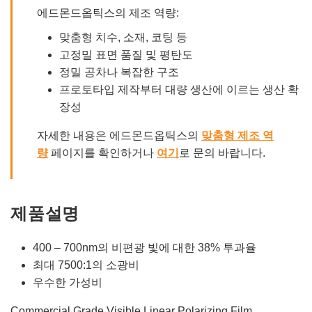
에드몬드옵틱스의 제조 역량:
맞춤형 치수, 소재, 코팅 등
고정밀 표면 품질 및 평탄도
정밀 공차나 복잡한 구조
프로토타입 제작부터 대량 생산에 이르는 생산 확
장성
자세한 내용은 에드몬드옵틱스의
맞춤형 제조 역
량
페이지를 확인하거나
여기
로 문의 바랍니다.
제품설명
400 – 700nm의 비편광 빛에 대한 38% 투과율
최대 7500:1의 소광비
우수한 가성비
Commercial Grade Visible Linear Polarizing Film