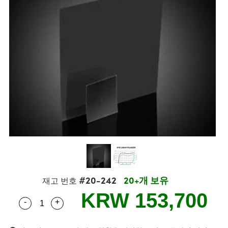
semblies
splitters
s
 Objectives
s
nt Tools
echnologies
llumination
실 또는 제품생산
Test Targets
 Testing and Detection
ns Accessories
tical Components
oscopy
echanics
명
ameras
ical Components
ty
R
Testing and Detection
d Lab and Production
tics
d Isolators
e Systems
 Cameras
g and Detection
rial Processing
Lab and Production
s
ization
 Filters
cessories and Optomechanics
실 또는 제품생산
oherence Tomography
ner
cs
ms
oom Lenses
 Interface Cameras
ptics
 신제품
 Targets
ystems
eam Sputtering) Coated Optics
nd Stage Micrometers
ras
ng Development Systems
e Optical Elements (DOE)
y Mechanics
hoto-Optical Company
#20-242
20+개 보유
재고 번호
s
KRW 153,700
-
+
Quantity Selector
Use the plus and minus buttons to adjust the qua
es and Couplers