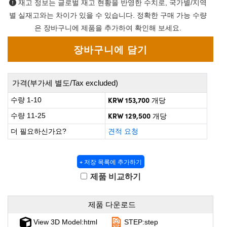
재고 정보는 글로벌 재고 현황을 반영한 수치로, 국가별/지역
 Direct Microscopes
® Optical Components
별 실재고와는 차이가 있을 수 있습니다. 정확한 구매 가능 수량
on Labs™
은 장바구니에 제품을 추가하여 확인해 보세요.
scopy
ics
가격(부가세 별도/Tax excluded)
KRW 153,700
수량 1-10
개당
n Gratings™
KRW 129,500
수량 11-25
개당
더 필요하신가요?
견적 요청
AX
tical Components
+ 저장 목록에 추가하기
제품 비교하기
nnovations (UFI)
제품 다운로드
View 3D Model:html
STEP:step