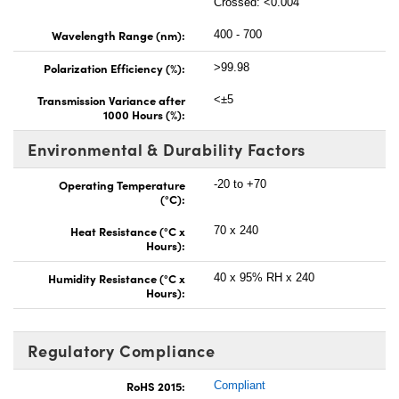
Crossed: <0.004
Wavelength Range (nm):
400 - 700
Polarization Efficiency (%):
>99.98
Transmission Variance after
<±5
1000 Hours (%):
Environmental & Durability Factors
Operating Temperature
-20 to +70
(°C):
Heat Resistance (°C x
70 x 240
Hours):
Humidity Resistance (°C x
40 x 95% RH x 240
Hours):
Regulatory Compliance
RoHS 2015:
Compliant