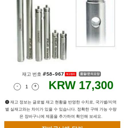
semblies
splitters
s
 Objectives
as
nt Tools
echnologies
llumination
실 또는 제품생산
Test Targets
d Testing and Detection
ns Accessories
tical Components
roscopy
mechanics
명
ameras
tical Components
ty
MR
Testing and Detection
d Lab and Production
ptics
nd Isolators
e Systems
 Cameras
g and Detection
rial Processing
 Lab and Production
cs
rization
 Filters
cessories and Optomechanics
실 또는 제품생산
oherence Tomography
ner
cs
ms
oom Lenses
d Interface Cameras
Optics
학 신제품
y Targets
ystems
#58-967
재고 번호
품절/문의요망
재고정리
eam Sputtering) Coated Optics
nd Stage Micrometers
ras
ng Development Systems
KRW 17,300
-
+
Quantity Selector
Use the plus and minus buttons to adjust the q
e Optical Elements (DOE)
y Mechanics
hoto-Optical Company
재고 정보는 글로벌 재고 현황을 반영한 수치로, 국가별/지역
s
별 실재고와는 차이가 있을 수 있습니다. 정확한 구매 가능 수량
은 장바구니에 제품을 추가하여 확인해 보세요.
es and Couplers