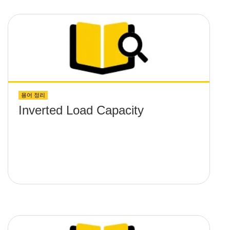
용어 정리
Inverted Load Capacity