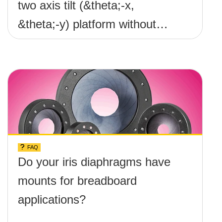
two axis tilt (&theta;-x,
&theta;-y) platform without
any screws protruding up
above the surface?
FAQ
Do your iris diaphragms have
mounts for breadboard
applications?