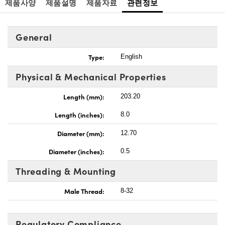
제품사양
제품설명
제품자료
관련정보
General
Type:
English
Physical & Mechanical Properties
Length (mm):
203.20
Length (inches):
8.0
Diameter (mm):
12.70
Diameter (inches):
0.5
Threading & Mounting
Male Thread:
8-32
Regulatory Compliance