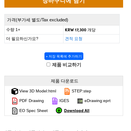
 Direct Microscopes
® Optical Components
s
ion Labs™
가격(부가세 별도/Tax excluded)
scopy
KRW 17,300
수량 1+
개당
더 필요하신가요?
견적 요청
ics
+ 저장 목록에 추가하기
제품 비교하기
n Gratings™
AX
제품 다운로드
View 3D Model:html
STEP:step
tical Components
PDF Drawing
IGES
eDrawing:eprt
Download All
EO Spec Sheet
Innovations (UFI)