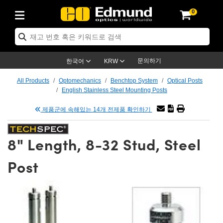
0
ptics
ser Optics
ptomechanics
icroscopy
asers
aging Lenses
ameras
라이트 & 조명
st Targets
ting & Detection
b & Production
op By Application
op By Brand
ew Products
earance Products
ertified Products
nses
ors
em
tics® Objectives
rces
l Length Lenses
ras
sion Lighting
 Test Targets
etrology
eaning
ng
C®
s
Laser Optics
d Optics
문의하기
한국어
KRW
rrors
es
age System
bjectives
surement and Electronics
c Lenses
hernet Cameras
명
Test Targets
sion Solutions
 Handling Tools
ing
on
학 신제품
 Optics
ed Optomechanics
All Products
Optomechanics
Benchtop System
Optical Posts
English Stainless Steel Mounting Posts
nd Diffusers
dows
Optical Mounts
bjectives
cs
s (S-Mount Lenses)
FLIR Cameras
py Lighting
lysis & Stage Micrometers
surement and Electronics
ols
ameras
®
mechanics
 Optomechanics
 Lasers
제품군에 속해있는 14개 전제품 확인하기
ters
rs
System
ctives
plifiers
iable Magnification Lenses
ion Cameras
rces
ay Level Test Targets
hesives
opy
scopy
Lasers
d Microscopy
8" Length, 8-32 Stud, Steel
on Optics
Optics
ables and Breadboards
ctives
ty
e Objectives
meras
on Accessories
ets
ckened Products
onal Imaging
ng Lenses
 Microscopy
d Imaging Lenses
Post
ers
m Expanders
 Stages
orrected Objectives
hanics
ses
ng Cameras
nation
ings
rs
 재질
 Imaging
ras
 Imaging Lenses
d Cameras
cal Assemblies
ages and Slides
jugate Objectives
ssories
d Lenses
ion Labs Cameras™
opy
and Accessories
cal Imaging
nation
 Cameras
 Illumination
n Gratings
m Shaping
 Apertures
 Objectives
duction
oduction and Advanced
as
ig and Roughness Standards
on Microscopy
g and Detection
Illumination
 Test Targets
hy