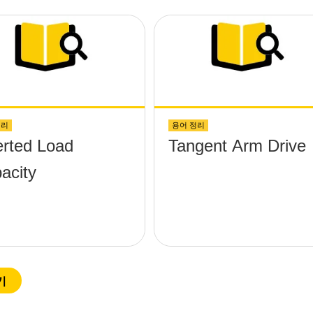
eta;-y) platform
hout any
ews protruding
above the
face?
정리
용어 정리
erted Load
Tangent Arm Drive
acity
기