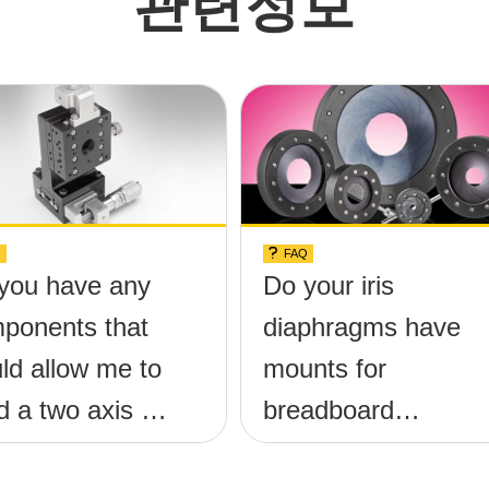
관련정보
Q
FAQ
you have any
Do your iris
ponents that
diaphragms have
ld allow me to
mounts for
d a two axis tilt
breadboard
heta;-x,
applications?