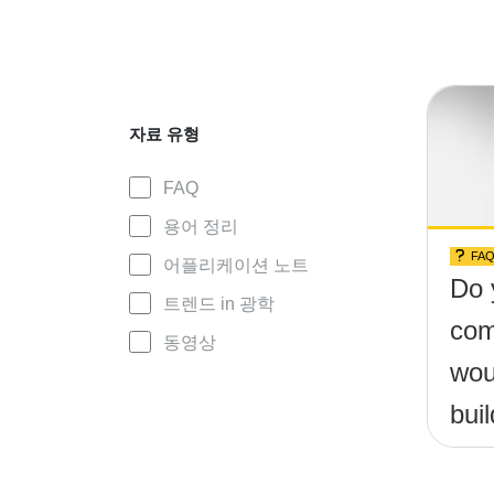
자료 유형
FAQ
용어 정리
FA
어플리케이션 노트
Do 
트렌드 in 광학
com
동영상
wou
buil
(&t