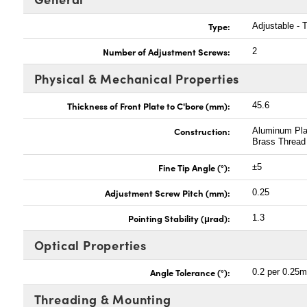
Type:
Adjustable - T
Number of Adjustment Screws:
2
Physical & Mechanical Properties
Thickness of Front Plate to C'bore (mm):
45.6
Construction:
Aluminum Pla
Brass Thread
Fine Tip Angle (°):
±5
Adjustment Screw Pitch (mm):
0.25
Pointing Stability (μrad):
1.3
Optical Properties
Angle Tolerance (°):
0.2 per 0.25
Threading & Mounting