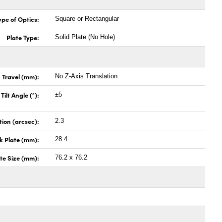
ype of Optics:
Square or Rectangular
Plate Type:
Solid Plate (No Hole)
Travel (mm):
No Z-Axis Translation
 Tilt Angle (°):
±5
tion (arcsec):
2.3
ck Plate (mm):
28.4
te Size (mm):
76.2 x 76.2