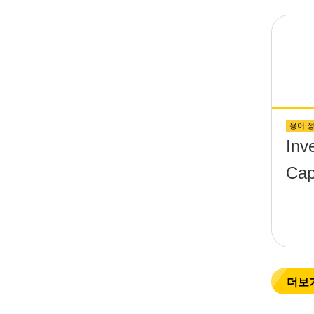
&th
wit
scr
up 
sur
용어 
Inv
Cap
더보