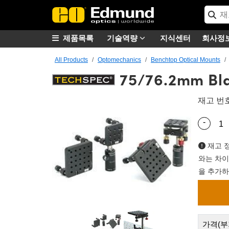
제품목록
기술역량
지식센터
회사정
All Products
Optomechanics
Benchtop Optical Mounts
75/76.2mm Bla
재고 번
-
Quantity
재고 정
와는 차이
을 추가하
가격(부