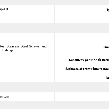
T
ip-Tilt
Fine
tes, Stainless Steel Screws, and
 Bushings
Sensitivity per 1° Knob Rota
Thickness of Front Plate to Ba
Pla
mm turn