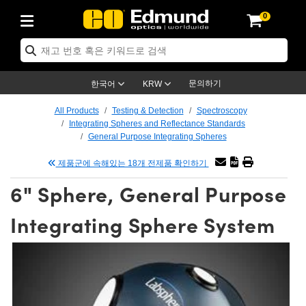
0
ptics
ser Optics
tomechanics
croscopy
asers
aging Lenses
ameras
라이트 & 조명
t Targets
ting & Detection
b & Production
p By Application
op By Brand
w Products
earance Products
ertified Products
nses
ors
em
tics® Objectives
ces
l Length Lenses
as
sion Lighting
Test Targets
trology
eaning
g
®
s
Laser Optics
 Optics
문의하기
한국어
KRW
rrors
es
ge System
bjectives
urement and Electronics
 Lenses
hernet Cameras
명
Test Targets
sion Solutions
 Handling Tools
ing
n
 신제품
Optics
d Optomechanics
All Products
Testing & Detection
Spectroscopy
Integrating Spheres and Reflectance Standards
d Diffusers
dows
Optical Mounts
bjectives
cs
 (S-Mount Lenses)
LIR Cameras
py Lighting
ysis & Stage Micrometers
urement and Electronics
ols
ameras
echanics
 Optomechanics
 Lasers
General Purpose Integrating Spheres
제품군에 속해있는 18개 전제품 확인하기
ters
s
System
ctives
lifiers
iable Magnification Lenses
ion Cameras
ces
y Level Test Targets
hesives
opy
scopy
Lasers
d Microscopy
6" Sphere, General Purpose
n Optics
ptics
bles and Breadboards
ctives
ty
 Objectives
meras
n Accessories
ts
ckened Products
onal Imaging
ng Lenses
 Microscopy
d Imaging Lenses
Integrating Sphere System
ers
m Expanders
Stages
rrected Objectives
hanics
ses
ng Cameras
nation
ings
rs
재질
Imaging
ras
Imaging Lenses
d Cameras
cal Assemblies
ges and Slides
jugate Objectives
ssories
 Lenses
ion Labs Cameras™
opy
nd Accessories
al Imaging
nation
 Cameras
 Illumination
 Gratings
m Shaping
Apertures
Objectives
uction
oduction and Advanced
s
g and Roughness Standards
on Microscopy
g and Detection
Illumination
 Test Targets
hy