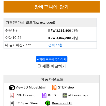
 Direct Microscopes
® Optical Components
on Labs™
scopy
가격(부가세 별도/Tax excluded)
KRW 3,385,800
수량 1-9
개당
ics
KRW 3,047,200
수량 10-24
개당
더 필요하신가요?
견적 요청
n Gratings™
+ 저장 목록에 추가하기
AX
제품 비교하기
tical Components
제품 다운로드
View 3D Model:html
STEP:step
nnovations (UFI)
PDF Drawing
IGES
eDrawing:eprt
Download All
EO Spec Sheet