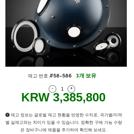
semblies
splitters
s
 Objectives
s
nt Tools
echnologies
llumination
실 또는 제품생산
Test Targets
 Testing and Detection
ns Accessories
tical Components
oscopy
echanics
명
ameras
ical Components
ty
R
Testing and Detection
d Lab and Production
tics
d Isolators
e Systems
 Cameras
g and Detection
rial Processing
Lab and Production
s
ization
 Filters
cessories and Optomechanics
실 또는 제품생산
oherence Tomography
ner
cs
ms
oom Lenses
 Interface Cameras
ptics
 신제품
 Targets
ystems
#58-586
3개 보유
재고 번호
eam Sputtering) Coated Optics
nd Stage Micrometers
ras
ng Development Systems
-
+
Quantity Selector
Use the plus and minus buttons
KRW 3,385,800
e Optical Elements (DOE)
y Mechanics
hoto-Optical Company
s
재고 정보는 글로벌 재고 현황을 반영한 수치로, 국가별/지역
별 실재고와는 차이가 있을 수 있습니다. 정확한 구매 가능 수량
es and Couplers
은 장바구니에 제품을 추가하여 확인해 보세요.