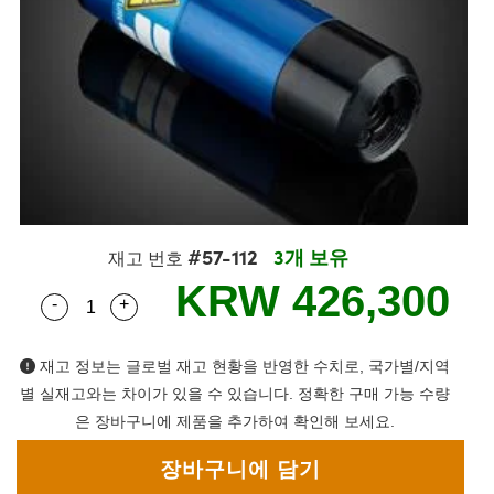
semblies
splitters
s
 Objectives
as
nt Tools
echnologies
llumination
실 또는 제품생산
Test Targets
d Testing and Detection
ns Accessories
tical Components
roscopy
mechanics
명
ameras
tical Components
ty
MR
Testing and Detection
d Lab and Production
ptics
nd Isolators
e Systems
 Cameras
g and Detection
rial Processing
 Lab and Production
cs
rization
 Filters
cessories and Optomechanics
실 또는 제품생산
oherence Tomography
ner
cs
ms
oom Lenses
d Interface Cameras
#57-112
3개 보유
Optics
학 신제품
y Targets
ystems
재고 번호
KRW 426,300
-
+
Quantity Selector
Use the plus and minus buttons to adjust the qua
eam Sputtering) Coated Optics
nd Stage Micrometers
ras
ng Development Systems
e Optical Elements (DOE)
y Mechanics
hoto-Optical Company
재고 정보는 글로벌 재고 현황을 반영한 수치로, 국가별/지역
별 실재고와는 차이가 있을 수 있습니다. 정확한 구매 가능 수량
s
은 장바구니에 제품을 추가하여 확인해 보세요.
es and Couplers