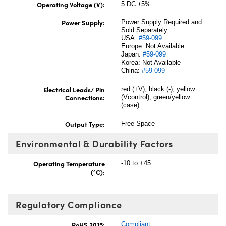
Operating Voltage (V):
5 DC ±5%
Power Supply:
Power Supply Required and
Sold Separately:
USA:
#59-099
Europe: Not Available
Japan:
#59-099
Korea: Not Available
China:
#59-099
Electrical Leads/ Pin
red (+V), black (-), yellow
Connections:
(Vcontrol), green/yellow
(case)
Output Type:
Free Space
Environmental & Durability Factors
Operating Temperature
-10 to +45
(°C):
Regulatory Compliance
RoHS 2015:
Compliant