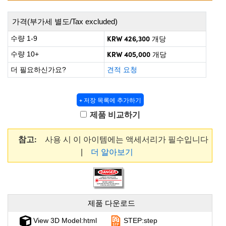
 Direct Microscopes
® Optical Components
가격(부가세 별도/Tax excluded)
s
ion Labs™
KRW 426,300
수량 1-9
개당
scopy
KRW 405,000
수량 10+
개당
ics
더 필요하신가요?
견적 요청
+ 저장 목록에 추가하기
n Gratings™
제품 비교하기
AX
참고:
사용 시 이 아이템에는 액세서리가 필수입니다
|
더 알아보기
tical Components
Innovations (UFI)
제품 다운로드
View 3D Model:html
STEP:step