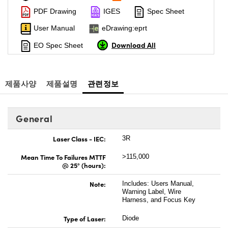
PDF Drawing
IGES
Spec Sheet
User Manual
eDrawing:eprt
Download All
EO Spec Sheet
제품사양
제품설명
관련정보
General
Laser Class - IEC:
3R
Mean Time To Failures MTTF
>115,000
@ 25° (hours):
Note:
Includes: Users Manual,
Warning Label, Wire
Harness, and Focus Key
Type of Laser:
Diode