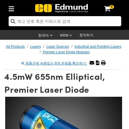
0
ptics
ser Optics
ptomechanics
icroscopy
asers
aging Lenses
ameras
라이트 & 조명
st Targets
ting & Detection
b & Production
op By Application
op By Brand
ew Products
earance Products
ertified Products
nses
ors
em
tics® Objectives
rces
l Length Lenses
ras
sion Lighting
 Test Targets
etrology
eaning
ng
C®
s
Laser Optics
d Optics
문의하기
한국어
KRW
rrors
es
age System
bjectives
surement and Electronics
c Lenses
hernet Cameras
명
Test Targets
sion Solutions
 Handling Tools
ing
on
학 신제품
 Optics
ed Optomechanics
All Products
Lasers
Laser Sources
Industrial and Pointing Lasers
Premier Laser Diode Modules
nd Diffusers
dows
Optical Mounts
bjectives
cs
s (S-Mount Lenses)
FLIR Cameras
py Lighting
lysis & Stage Micrometers
surement and Electronics
ols
ameras
®
mechanics
 Optomechanics
 Lasers
제품군에 속해있는 9개 전제품 확인하기
ters
rs
System
ctives
plifiers
iable Magnification Lenses
ion Cameras
rces
ay Level Test Targets
hesives
opy
scopy
Lasers
d Microscopy
4.5mW 655nm Elliptical,
on Optics
Optics
ables and Breadboards
ctives
ty
e Objectives
meras
on Accessories
ets
ckened Products
onal Imaging
ng Lenses
 Microscopy
d Imaging Lenses
Premier Laser Diode
ers
m Expanders
 Stages
orrected Objectives
hanics
ses
ng Cameras
nation
ings
rs
 재질
 Imaging
ras
 Imaging Lenses
d Cameras
cal Assemblies
ages and Slides
jugate Objectives
ssories
d Lenses
ion Labs Cameras™
opy
and Accessories
cal Imaging
nation
 Cameras
 Illumination
n Gratings
m Shaping
 Apertures
 Objectives
duction
oduction and Advanced
as
ig and Roughness Standards
on Microscopy
g and Detection
Illumination
 Test Targets
hy