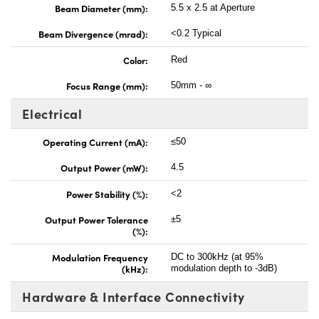
Beam Diameter (mm):
5.5 x 2.5 at Aperture
Beam Divergence (mrad):
<0.2 Typical
Color:
Red
Focus Range (mm):
50mm - ∞
Electrical
Operating Current (mA):
≤50
Output Power (mW):
4.5
Power Stability (%):
<2
Output Power Tolerance
±5
(%):
Modulation Frequency
DC to 300kHz (at 95%
(kHz):
modulation depth to -3dB)
Hardware & Interface Connectivity