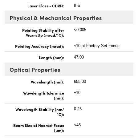
Laser Class - CDRH:
IIIa
Physical & Mechanical Properties
Pointing Stability after
<0.005
Warm Up (mrad/°C):
Pointing Accuracy (mrad):
≤10 at Factory Set Focus
Length (mm):
47.00
Optical Properties
Wavelength (nm):
655.00
Wavelength Tolerance
±10
(nm):
Wavelength Stability (nm/
0.25
°C):
Beam Size at Nearest Focus
<45
(μm):