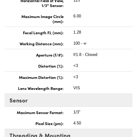
Horizontal Field of View,
125°
1/3" Sensor:
Maximum Image Circle
6.00
(mm):
Focal Length FL (mm):
1.28
Working Distance (mm):
100 - ∞
Aperture (f/#):
f/1.8 - Closed
Distortion (%):
<3
Maximum Distortion (%):
<3
Lens Wavelength Range:
VIS
Sensor
Maximum Sensor Format:
1/3"
Pixel Size (μm):
4.50
Threading & Mounting