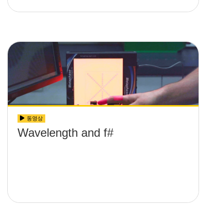
동영상
Wavelength and f#