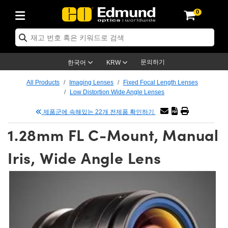
0
ptics
ser Optics
ptomechanics
icroscopy
asers
aging Lenses
ameras
라이트 & 조명
st Targets
ting & Detection
b & Production
op By Application
op By Brand
ew Products
earance Products
ertified Products
nses
ors
em
tics® Objectives
rces
l Length Lenses
ras
sion Lighting
 Test Targets
etrology
eaning
ng
C®
s
Laser Optics
d Optics
문의하기
한국어
KRW
rrors
es
age System
bjectives
surement and Electronics
c Lenses
hernet Cameras
명
Test Targets
sion Solutions
 Handling Tools
ing
on
학 신제품
 Optics
ed Optomechanics
All Products
Imaging Lenses
Fixed Focal Length Lenses
Low Distortion Wide Angle Lenses
nd Diffusers
dows
Optical Mounts
bjectives
cs
s (S-Mount Lenses)
FLIR Cameras
py Lighting
lysis & Stage Micrometers
surement and Electronics
ols
ameras
®
mechanics
 Optomechanics
 Lasers
제품군에 속해있는 22개 전제품 확인하기
ters
rs
System
ctives
plifiers
iable Magnification Lenses
ion Cameras
rces
ay Level Test Targets
hesives
opy
scopy
Lasers
d Microscopy
1.28mm FL C-Mount, Manual
on Optics
Optics
ables and Breadboards
ctives
ty
e Objectives
meras
on Accessories
ets
ckened Products
onal Imaging
ng Lenses
 Microscopy
d Imaging Lenses
Iris, Wide Angle Lens
ers
m Expanders
 Stages
orrected Objectives
hanics
ses
ng Cameras
nation
ings
rs
 재질
 Imaging
ras
 Imaging Lenses
d Cameras
cal Assemblies
ages and Slides
jugate Objectives
ssories
d Lenses
ion Labs Cameras™
opy
and Accessories
cal Imaging
nation
 Cameras
 Illumination
n Gratings
m Shaping
 Apertures
 Objectives
duction
oduction and Advanced
as
ig and Roughness Standards
on Microscopy
g and Detection
Illumination
 Test Targets
hy