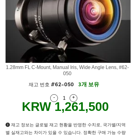
semblies
splitters
s
 Objectives
as
nt Tools
echnologies
llumination
실 또는 제품생산
Test Targets
d Testing and Detection
ns Accessories
tical Components
roscopy
mechanics
명
ameras
tical Components
ty
MR
Testing and Detection
d Lab and Production
ptics
nd Isolators
e Systems
 Cameras
g and Detection
rial Processing
 Lab and Production
cs
rization
 Filters
cessories and Optomechanics
실 또는 제품생산
oherence Tomography
ner
cs
ms
oom Lenses
d Interface Cameras
1.28mm FL C-Mount, Manual Iris, Wide Angle Lens, #62-
Optics
학 신제품
y Targets
ystems
050
#62-050
3개 보유
재고 번호
eam Sputtering) Coated Optics
nd Stage Micrometers
ras
ng Development Systems
-
+
Quantity Selector
Use the plus and minus buttons
e Optical Elements (DOE)
y Mechanics
hoto-Optical Company
KRW 1,261,500
s
재고 정보는 글로벌 재고 현황을 반영한 수치로, 국가별/지역
es and Couplers
별 실재고와는 차이가 있을 수 있습니다. 정확한 구매 가능 수량