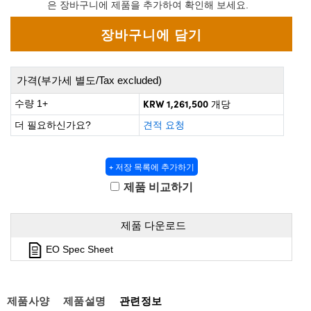
 Direct Microscopes
® Optical Components
은 장바구니에 제품을 추가하여 확인해 보세요.
s
ion Labs™
scopy
가격(부가세 별도/Tax excluded)
ics
KRW 1,261,500
수량 1+
개당
더 필요하신가요?
견적 요청
n Gratings™
+ 저장 목록에 추가하기
제품 비교하기
AX
tical Components
제품 다운로드
EO Spec Sheet
Innovations (UFI)
제품사양
제품설명
관련정보