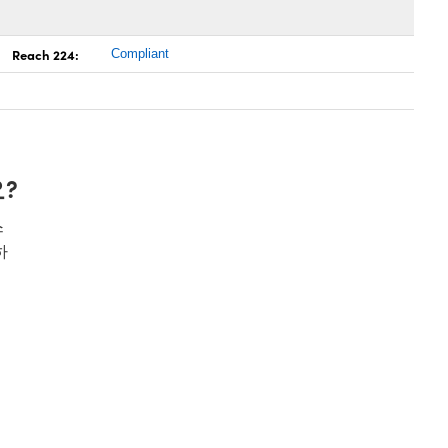
Reach 224:
Compliant
?
스
하