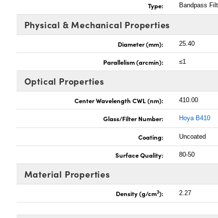
Type:
Bandpass Filt
Physical & Mechanical Properties
Diameter (mm):
25.40
Parallelism (arcmin):
≤1
Optical Properties
Center Wavelength CWL (nm):
410.00
Glass/Filter Number:
Hoya B410
Coating:
Uncoated
Surface Quality:
80-50
Material Properties
3
Density (g/cm
):
2.27