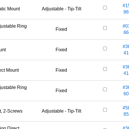
#1
atic Mount
Adjustable - Tip-Tilt
86
justable Ring
#0
Fixed
66
#3
unt
Fixed
41
#3
ect Mount
Fixed
41
justable Ring
#3
Fixed
60
#5
t, 2-Screws
Adjustable - Tip-Tilt
85
ion Direct
#3