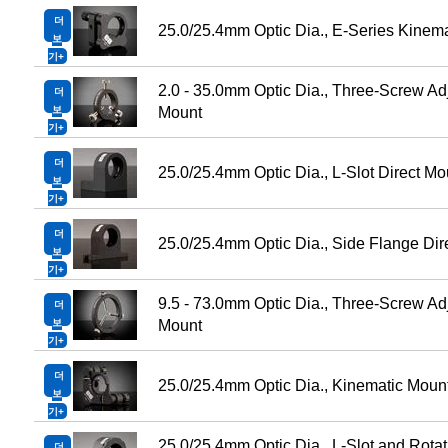
더
25.0/25.4mm Optic Dia., E-Series Kinem
보
기
2.0 - 35.0mm Optic Dia., Three-Screw Ad
더
보
Mount
기
더
25.0/25.4mm Optic Dia., L-Slot Direct Mo
보
기
더
25.0/25.4mm Optic Dia., Side Flange Dir
보
기
9.5 - 73.0mm Optic Dia., Three-Screw Ad
더
보
Mount
기
더
25.0/25.4mm Optic Dia., Kinematic Moun
보
기
25.0/25.4mm Optic Dia., L-Slot and Rotat
더