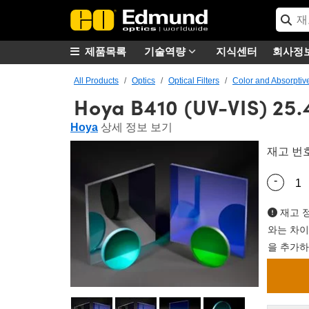
제품목록
기술역량
지식센터
회사정
All Products
Optics
Optical Filters
Color and Absorptive
Hoya B410 (UV-VIS) 25.
Hoya
상세 정보 보기
재고 번
-
Quantity
재고 정
와는 차이
을 추가하