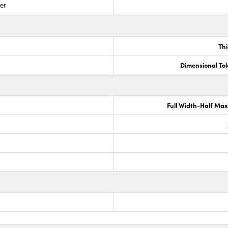
er
Th
Dimensional To
Full Width-Half Ma