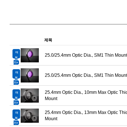
제목
더
25.0/25.4mm Optic Dia., SM1 Thin Moun
보
기
더
25.0/25.4mm Optic Dia., SM1 Thin Mount
보
기
25.4mm Optic Dia., 10mm Max Optic Thic
더
보
Mount
기
25.4mm Optic Dia., 13mm Max Optic Thic
더
보
Mount
기