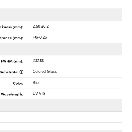
ickness (mm):
2.50 ±0.2
lerance (mm):
+0/-0.25
x FWHM (nm):
232.00
Substrate:
Colored Glass
Color:
Blue
Wavelength:
UV-VIS